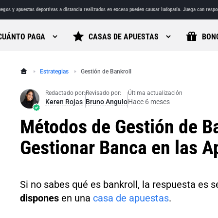
egos y apuestas deportivas a distancia realizados en exceso pueden causar ludopatía. Juega con respo
CUÁNTO PAGA
CASAS DE APUESTAS
BON
Estrategias
Gestión de Bankroll
Redactado por:
Revisado por:
Última actualización
Keren Rojas
Bruno Angulo
Hace 6 meses
Métodos de Gestión de Ba
Gestionar Banca en las A
Si no sabes qué es bankroll, la respuesta es s
dispones
en una
casa de apuestas
.