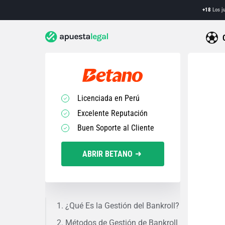
+18
Los ju
Licenciada en Perú
Excelente Reputación
Buen Soporte al Cliente
ABRIR BETANO
¿Qué Es la Gestión del Bankroll?
Métodos de Gestión de Bankroll