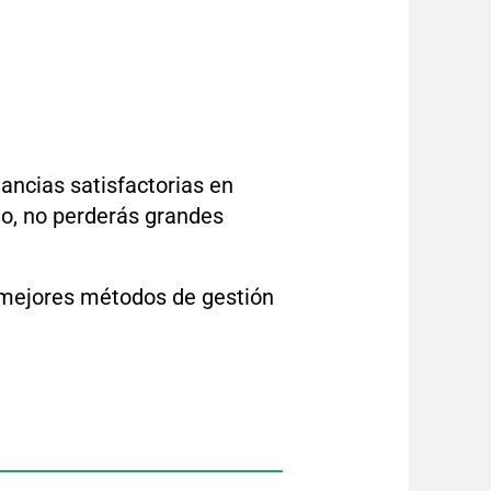
ncias satisfactorias en
do, no perderás grandes
 mejores métodos de gestión