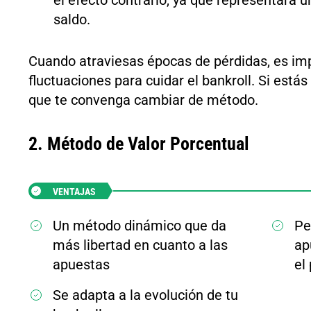
saldo.
Cuando atraviesas épocas de pérdidas, es imp
fluctuaciones para cuidar el bankroll. Si estás
que te convenga cambiar de método.
2.
Método de Valor Porcentual
VENTAJAS
Un método dinámico que da
Pe
más libertad en cuanto a las
ap
apuestas
el
Se adapta a la evolución de tu