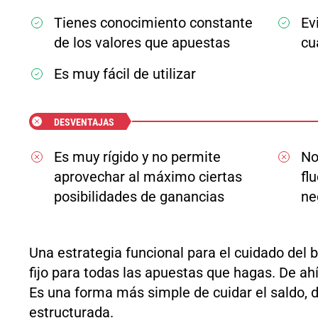
Tienes conocimiento constante
Ev
de los valores que apuestas
cu
Es muy fácil de utilizar
DESVENTAJAS
Es muy rígido y no permite
No
aprovechar al máximo ciertas
fl
posibilidades de ganancias
ne
Una estrategia funcional para el cuidado del ba
fijo para todas las apuestas que hagas. De a
Es una forma más simple de cuidar el saldo, d
estructurada.