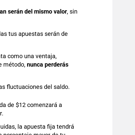
an serán del mismo valor
, sin
odas tus apuestas serán de
nta como una ventaja,
te método,
nunca perderás
as fluctuaciones del saldo.
gada de $12 comenzará a
r.
idas, la apuesta fija tendrá
un porcentaje mayor de tu