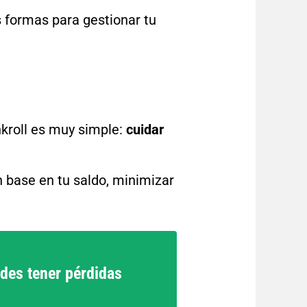
 formas para gestionar tu
nkroll es muy simple:
cuidar
 base en tu saldo, minimizar
edes tener pérdidas