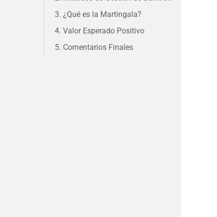
¿Qué es la Martingala?
Valor Esperado Positivo
Comentarios Finales