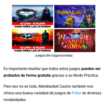
Juegos de tragamonedas
Es importante resaltar que todos estos juegos
pueden ser
probados de forma gratuita
gracias a su Modo Práctica.
Pero eso no es todo, Meridianbet Casino también nos
ofrece una buena variedad de juegos de
Poker
en diversas
modalidades.