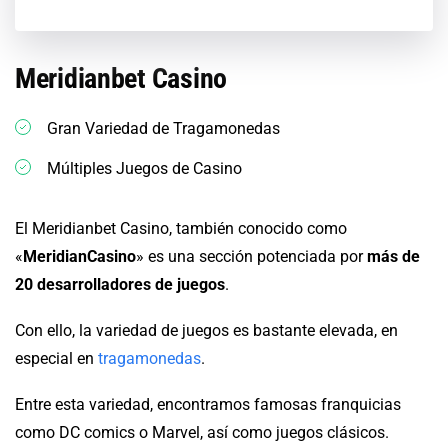
Meridianbet Casino
Gran Variedad de Tragamonedas
Múltiples Juegos de Casino
El Meridianbet Casino, también conocido como
«
MeridianCasino
» es una sección potenciada por
más de
20 desarrolladores de juegos
.
Con ello, la variedad de juegos es bastante elevada, en
especial en
tragamonedas
.
Entre esta variedad, encontramos famosas franquicias
como DC comics o Marvel, así como juegos clásicos.