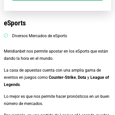
eSports
Diversos Mercados de eSports
Meridianbet nos permite apostar en los eSports que están
dando la hora en el mundo.
La casa de apuestas cuenta con una amplia gama de
eventos en juegos como
Counter-Strike
,
Dota
y
League of
Legends
.
Lo mejor es que nos permite hacer pronósticos en un buen
número de mercados.