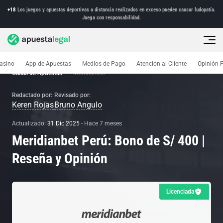
+18
Los juegos y apuestas deportivas a distancia realizados en exceso pueden causar ludopatía.
Juega con responsabilidad.
asino
App de Apuestas
Medios de Pago
Atención al Cliente
Opinión F
Casas de Apuestas
Meridianbet
Redactado por:
Revisado por:
Keren Rojas
Bruno Angulo
Actualizado:
31 Dic 2025
-
Hace 7 meses
Meridianbet Perú: Bono de S/ 400 |
Reseña y Opinión
Licenciada