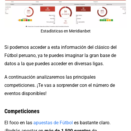
Estadísticas en Meridianbet
Si podemos acceder a esta información del clásico del
Fútbol peruano, ya te puedes imaginar la gran base de
datos a la que puedes acceder en diversas ligas.
A continuación analizaremos las principales
competiciones. ¡Te vas a sorprender con el número de
eventos disponibles!
Competiciones
El foco en las
apuestas de Fútbol
es bastante claro.
¡Podrás apostar en
más de 1,500 eventos
de