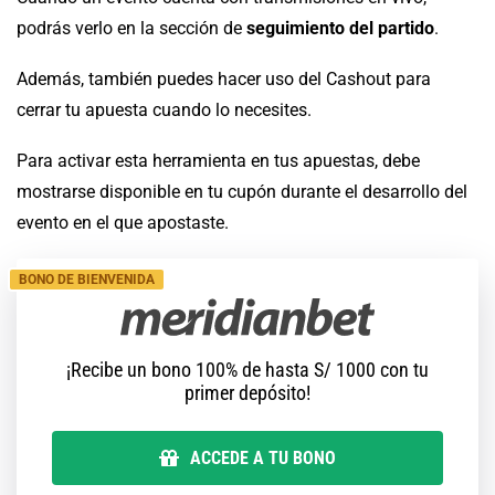
podrás verlo en la sección de
seguimiento del partido
.
Además, también puedes hacer uso del Cashout para
cerrar tu apuesta cuando lo necesites.
Para activar esta herramienta en tus apuestas, debe
mostrarse disponible en tu cupón durante el desarrollo del
evento en el que apostaste.
BONO DE BIENVENIDA
¡Recibe un bono 100% de hasta S/ 1000 con tu
primer depósito!
ACCEDE A TU BONO