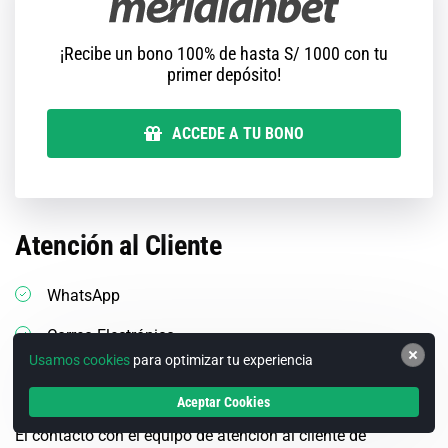
¡Recibe un bono 100% de hasta S/ 1000 con tu
primer depósito!
ACCEDE A TU BONO
Atención al Cliente
WhatsApp
Correo Electrónico
Usamos cookies
para optimizar tu experiencia
Chat en vivo
Aceptar Cookies
El contacto con el equipo de atención al cliente de