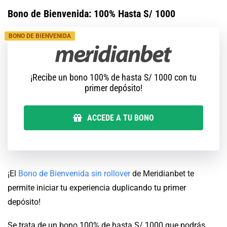
Bono de Bienvenida: 100% Hasta S/ 1000
BONO DE BIENVENIDA
¡Recibe un bono 100% de hasta S/ 1000 con tu
primer depósito!
ACCEDE A TU BONO
¡El
Bono de Bienvenida sin rollover
de Meridianbet te
permite iniciar tu experiencia duplicando tu primer
depósito!
Se trata de un bono 100% de hasta S/ 1000 que podrás