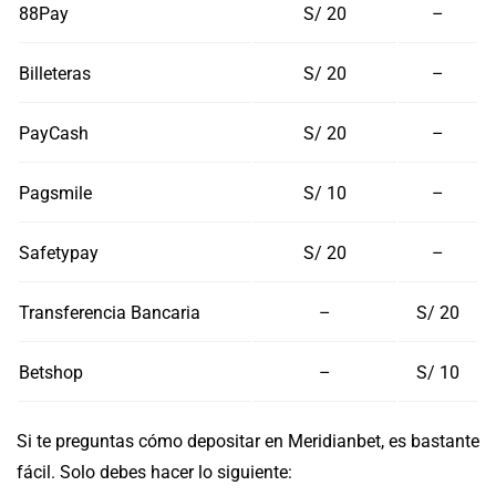
88Pay
S/ 20
–
Billeteras
S/ 20
–
PayCash
S/ 20
–
Pagsmile
S/ 10
–
Safetypay
S/ 20
–
Transferencia Bancaria
–
S/ 20
Betshop
–
S/ 10
Si te preguntas cómo depositar en Meridianbet, es bastante
fácil. Solo debes hacer lo siguiente: