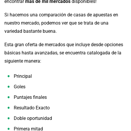
encontrar
más de mil mercados
disponibles!
Si hacemos una comparación de casas de apuestas en
nuestro mercado, podemos ver que se trata de una
variedad bastante buena.
Esta gran oferta de mercados que incluye desde opciones
básicas hasta avanzadas, se encuentra catalogada de la
siguiente manera:
Principal
Goles
Puntajes finales
Resultado Exacto
Doble oportunidad
Primera mitad