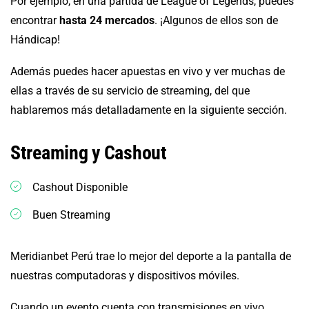
Por ejemplo, en una partida de League of Legends, puedes
encontrar
hasta 24 mercados
. ¡Algunos de ellos son de
Hándicap!
Además puedes hacer apuestas en vivo y ver muchas de
ellas a través de su servicio de streaming, del que
hablaremos más detalladamente en la siguiente sección.
Streaming y Cashout
Cashout Disponible
Buen Streaming
Meridianbet Perú trae lo mejor del deporte a la pantalla de
nuestras computadoras y dispositivos móviles.
Cuando un evento cuenta con transmisiones en vivo,