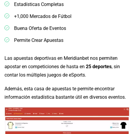
Estadísticas Completas
+1,000 Mercados de Fútbol
Buena Oferta de Eventos
Permite Crear Apuestas
Las apuestas deportivas en Meridianbet nos permiten
apostar en competiciones de hasta en
25 deportes
, sin
contar los múltiples juegos de eSports.
Además, esta casa de apuestas te permite encontrar
información estadística bastante útil en diversos eventos.