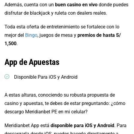
Además, cuenta con un
buen casino en vivo
donde puedes
disfrutar de blackjack y ruleta con dealers reales.
Toda esta oferta de entretenimiento se fortalece con lo
mejor del
Bingo
, juegos de mesa y
premios de hasta S/
1,500
.
App de Apuestas
Disponible Para iOS y Android
A estas alturas, conociendo su robusta propuesta de
casino y apuestas, te debes de estar preguntando: ¿cómo
descargo Meridianbet PE en mi celular?
Meridianbet App está
disponible para iOS y Android
. Para
descargarla desde iOS, puedes hacerlo directamente a