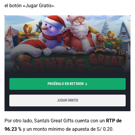
el botón «Jugar Gratis».
PRUÉBALO EN BETSSON
JUGAR GRATIS
Por otro lado, Santa’s Great Gifts cuenta con un
RTP de
96.23 %
y un monto mínimo de apuesta de S/ 0.20.