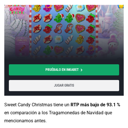
PRUÉBALO EN INKABET
JUGAR GRATIS
Sweet Candy Christmas tiene un
RTP más bajo de 93.1 %
en comparación a los Tragamonedas de Navidad que
mencionamos antes.