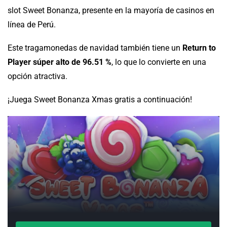
slot Sweet Bonanza, presente en la mayoría de casinos en
línea de Perú.
Este tragamonedas de navidad también tiene un
Return to
Player súper alto de 96.51 %
, lo que lo convierte en una
opción atractiva.
¡Juega Sweet Bonanza Xmas gratis a continuación!