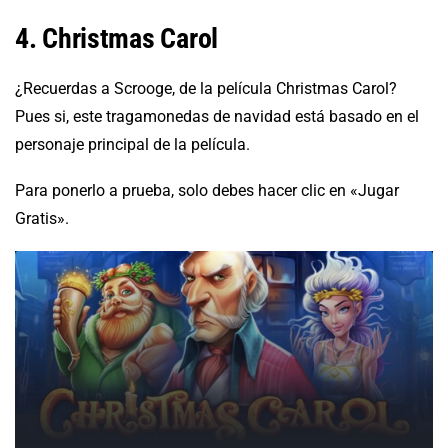
4. Christmas Carol
¿Recuerdas a Scrooge, de la película Christmas Carol?
Pues si, este tragamonedas de navidad está basado en el
personaje principal de la película.
Para ponerlo a prueba, solo debes hacer clic en «Jugar
Gratis».