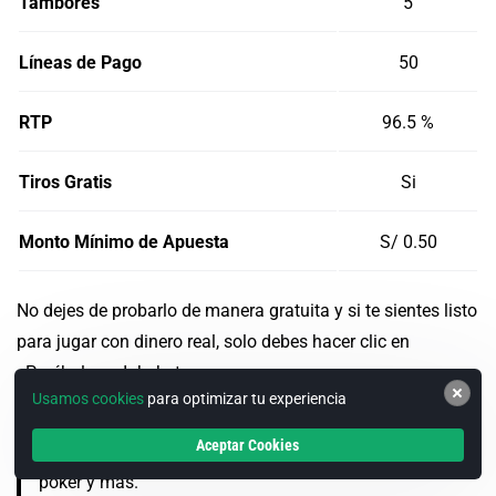
Tambores
5
Líneas de Pago
50
RTP
96.5 %
Tiros Gratis
Si
Monto Mínimo de Apuesta
S/ 0.50
No dejes de probarlo de manera gratuita y si te sientes listo
para jugar con dinero real, solo debes hacer clic en
«Pruébalo en Inkabet» para empezar.
Usamos cookies
para optimizar tu experiencia
En la página de
juegos gratis
de Apuesta Legal
Aceptar Cookies
encontrarás tragamonedas, juegos de ruleta, bingo,
poker y más.