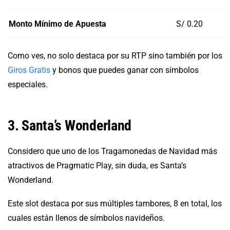
Monto Mínimo de Apuesta
S/ 0.20
Como ves, no solo destaca por su RTP sino también por los
Giros Gratis
y bonos que puedes ganar con símbolos
especiales.
3. Santa’s Wonderland
Considero que uno de los Tragamonedas de Navidad más
atractivos de Pragmatic Play, sin duda, es Santa’s
Wonderland.
Este slot destaca por sus múltiples tambores, 8 en total, los
cuales están llenos de símbolos navideños.