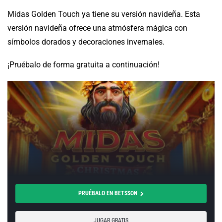
Midas Golden Touch ya tiene su versión navideña. Esta
versión navideña ofrece una atmósfera mágica con
símbolos dorados y decoraciones invernales.
¡Pruébalo de forma gratuita a continuación!
PRUÉBALO EN BETSSON
JUGAR GRATIS