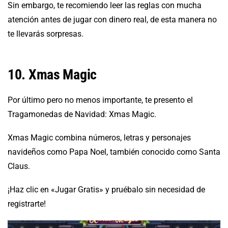
Sin embargo, te recomiendo leer las reglas con mucha
atención antes de jugar con dinero real, de esta manera no
te llevarás sorpresas.
10. Xmas Magic
Por último pero no menos importante, te presento el
Tragamonedas de Navidad: Xmas Magic.
Xmas Magic combina números, letras y personajes
navideños como Papa Noel, también conocido como Santa
Claus.
¡Haz clic en «Jugar Gratis» y pruébalo sin necesidad de
registrarte!