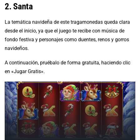
2. Santa
La temática navideña de este tragamonedas queda clara
desde el inicio, ya que el juego te recibe con música de
fondo festiva y personajes como duentes, renos y gorros
navideños.
A continuación, pruébalo de forma gratuita, haciendo clic
en «Jugar Gratis».