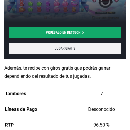
PRUÉBALO EN BETSSON
JUGAR GRATIS
Además, te recibe con giros gratis que podrás ganar
dependiendo del resultado de tus jugadas.
Tambores
7
Líneas de Pago
Desconocido
RTP
96.50 %