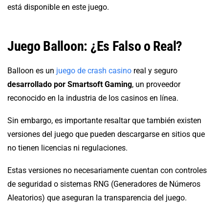
está disponible en este juego.
Juego Balloon: ¿Es Falso o Real?
Balloon es un
juego de crash casino
real y seguro
desarrollado por Smartsoft Gaming
, un proveedor
reconocido en la industria de los casinos en línea.
Sin embargo, es importante resaltar que también existen
versiones del juego que pueden descargarse en sitios que
no tienen licencias ni regulaciones.
Estas versiones no necesariamente cuentan con controles
de seguridad o sistemas RNG (Generadores de Números
Aleatorios) que aseguran la transparencia del juego.