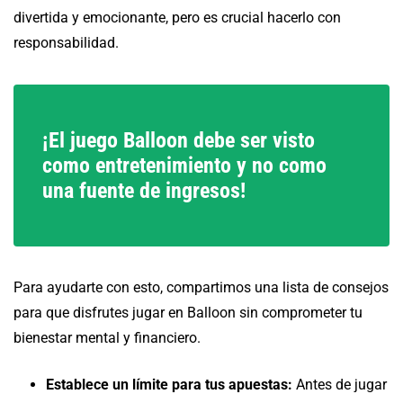
divertida y emocionante, pero es crucial hacerlo con
responsabilidad.
¡El juego Balloon debe ser visto
como entretenimiento y no como
una fuente de ingresos!
Para ayudarte con esto, compartimos una lista de consejos
para que disfrutes jugar en Balloon sin comprometer tu
bienestar mental y financiero.
Establece un límite para tus apuestas:
Antes de jugar