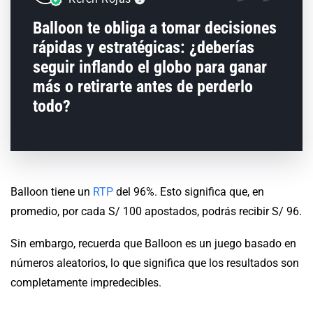
Balloon te obliga a tomar decisiones
rápidas y estratégicas: ¿deberías
seguir inflando el globo para ganar
más o retirarte antes de perderlo
todo?
Balloon tiene un
RTP
del 96%. Esto significa que, en
promedio, por cada S/ 100 apostados, podrás recibir S/ 96.
Sin embargo, recuerda que Balloon es un juego basado en
números aleatorios, lo que significa que los resultados son
completamente impredecibles.