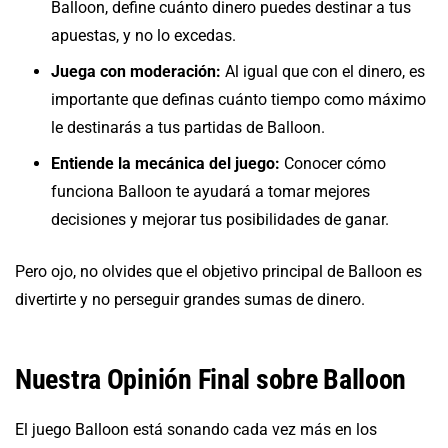
Balloon, define cuánto dinero puedes destinar a tus
apuestas, y no lo excedas.
Juega con moderación:
Al igual que con el dinero, es
importante que definas cuánto tiempo como máximo
le destinarás a tus partidas de Balloon.
Entiende la mecánica del juego:
Conocer cómo
funciona Balloon te ayudará a tomar mejores
decisiones y mejorar tus posibilidades de ganar.
Pero ojo, no olvides que el objetivo principal de Balloon es
divertirte y no perseguir grandes sumas de dinero.
Nuestra Opinión Final sobre Balloon
El juego Balloon está sonando cada vez más en los