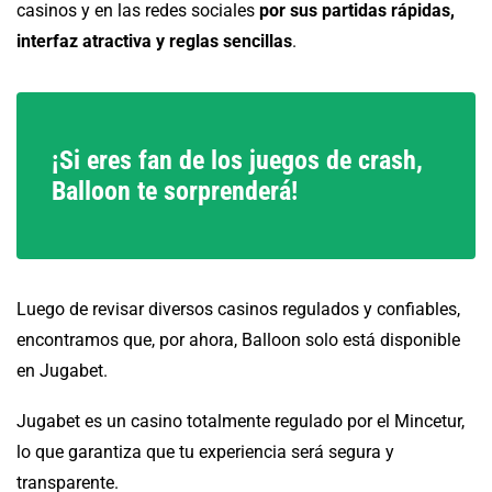
casinos y en las redes sociales
por sus partidas rápidas,
interfaz atractiva y reglas sencillas
.
¡Si eres fan de los juegos de crash,
Balloon te sorprenderá!
Luego de revisar diversos casinos regulados y confiables,
encontramos que, por ahora, Balloon solo está disponible
en Jugabet.
Jugabet es un casino totalmente regulado por el Mincetur,
lo que garantiza que tu experiencia será segura y
transparente.