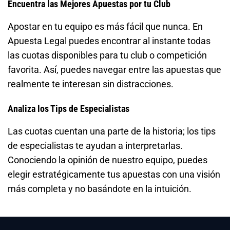
Encuentra las Mejores Apuestas por tu Club
Apostar en tu equipo es más fácil que nunca. En
Apuesta Legal puedes encontrar al instante todas
las cuotas disponibles para tu club o competición
favorita. Así, puedes navegar entre las apuestas que
realmente te interesan sin distracciones.
Analiza los Tips de Especialistas
Las cuotas cuentan una parte de la historia; los tips
de especialistas te ayudan a interpretarlas.
Conociendo la opinión de nuestro equipo, puedes
elegir estratégicamente tus apuestas con una visión
más completa y no basándote en la intuición.