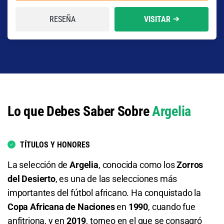
RESEÑA
VISITAR
Lo que Debes Saber Sobre
Argelia
TÍTULOS Y HONORES
La selección de
Argelia
, conocida como los
Zorros
del Desierto
, es una de las selecciones más
importantes del fútbol africano. Ha conquistado la
Copa Africana de Naciones
en
1990
, cuando fue
anfitriona, y en
2019
, torneo en el que se consagró