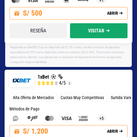
+1
S/ 500
ABRIR
RESEÑA
VISITAR
Regístrate en Bet365, haz un depósito de S/ 20 o más y recibe un bono de apuesta
equivalente al 100% de tu depósito, hasta un máximo de S/ 500. Promoción exclusiva
para nuevos clientes. Las ganancias no incluyen el importe de los bonos de apuesta.
Juega con responsabilidad.
1xBet
4
/5
Alta Oferta de Mercados
Cuotas Muy Competitivas
Surtida Varied
Métodos de Pago
+5
S/ 1.200
ABRIR