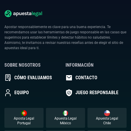
Apostar responsablemente es clave para una buena experiencia. Te
recomendamos usar las herramientas de juego responsable en las casas que
sugerimos para establecer límites y detectar hábitos no saludables.
Asimismo, te invitamos a revisar nuestras reseñas antes de elegir el sitio de
apuestas ideal para ti.
SOBRE NOSOTROS
INFORMACIÓN
CÓMO EVALUAMOS
CONTACTO
EQUIPO
JUEGO RESPONSABLE
Aposta Legal
Apuesta Legal
Apuesta Legal
Portugal
México
Chile