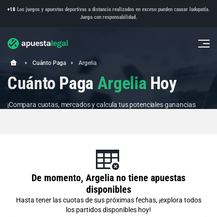
+18
Los juegos y apuestas deportivas a distancia realizados en exceso pueden causar ludopatía.
Juega con responsabilidad.
Cuánto Paga
Argelia
Cuánto Paga
Argelia
Hoy
¡Compara cuotas, mercados y calcula tus potenciales ganancias
apostando por Argelia!
Bonos sin Depósito y Apuestas
Gratis para Apostar por
Argelia
De momento, Argelia no tiene apuestas
disponibles
Hasta tener las cuotas de sus próximas fechas, ¡explora todos
Marca
RO
Depósito
Bono
Info
los partidos disponibles hoy!