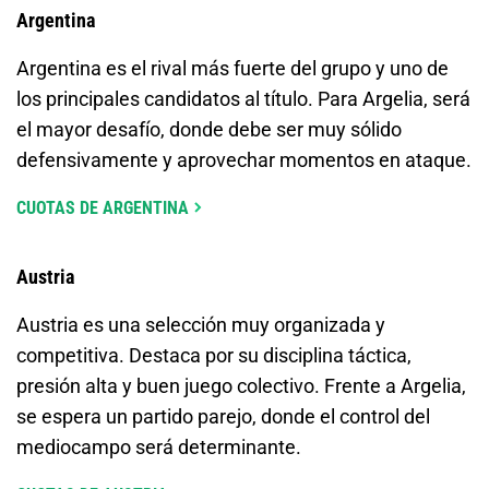
Argentina
Argentina es el rival más fuerte del grupo y uno de
los principales candidatos al título. Para Argelia, será
el mayor desafío, donde debe ser muy sólido
defensivamente y aprovechar momentos en ataque.
CUOTAS DE ARGENTINA
Austria
Austria es una selección muy organizada y
competitiva. Destaca por su disciplina táctica,
presión alta y buen juego colectivo. Frente a Argelia,
se espera un partido parejo, donde el control del
mediocampo será determinante.