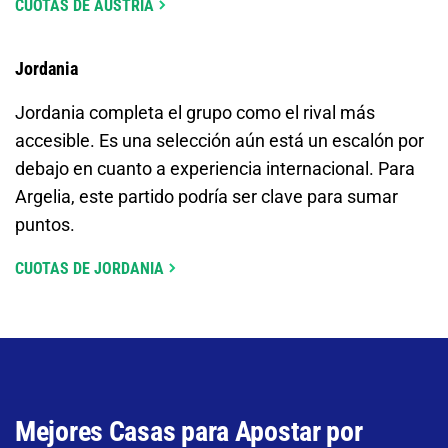
CUOTAS DE AUSTRIA
Jordania
Jordania completa el grupo como el rival más
accesible. Es una selección aún está un escalón por
debajo en cuanto a experiencia internacional. Para
Argelia, este partido podría ser clave para sumar
puntos.
CUOTAS DE JORDANIA
Mejores Casas para Apostar por