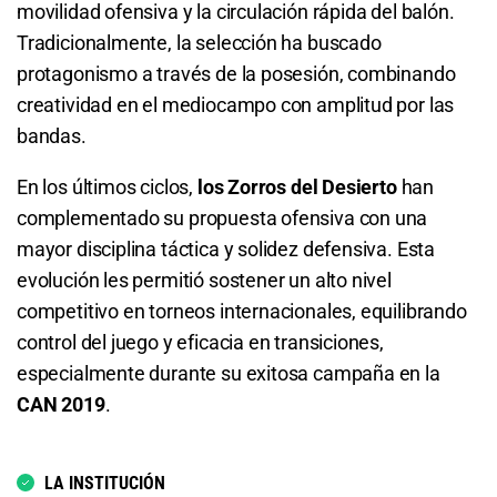
movilidad ofensiva y la circulación rápida del balón.
Tradicionalmente, la selección ha buscado
protagonismo a través de la posesión, combinando
creatividad en el mediocampo con amplitud por las
bandas.
En los últimos ciclos,
los Zorros del Desierto
han
complementado su propuesta ofensiva con una
mayor disciplina táctica y solidez defensiva. Esta
evolución les permitió sostener un alto nivel
competitivo en torneos internacionales, equilibrando
control del juego y eficacia en transiciones,
especialmente durante su exitosa campaña en la
CAN 2019
.
LA INSTITUCIÓN