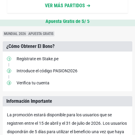
VER MÁS PARTIDOS
S/5
10x
N/A
Stake
Apuesta Gratis de S/ 5
MUNDIAL 2026
APUESTA GRATIS
¿Cómo Obtener El Bono?
Regístrate en Stake.pe
1
Introduce el código PASION2026
2
Verifica tu cuenta
3
Información Importante
La promoción estará disponible para los usuarios que se
registren entre el 15 de abril y el 31 de julio de 2026. Los usuarios
dispondrán de 5 días para utilizar el beneficio una vez que haya