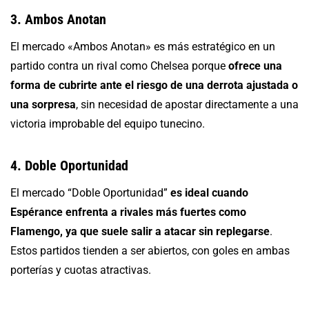
3. Ambos Anotan
El mercado «Ambos Anotan» es más estratégico en un
partido contra un rival como Chelsea porque
ofrece una
forma de cubrirte ante el riesgo de una derrota ajustada o
una sorpresa
, sin necesidad de apostar directamente a una
victoria improbable del equipo tunecino.
4. Doble Oportunidad
El mercado “Doble Oportunidad”
es ideal cuando
Espérance enfrenta a rivales más fuertes como
Flamengo, ya que suele salir a atacar sin replegarse
.
Estos partidos tienden a ser abiertos, con goles en ambas
porterías y cuotas atractivas.