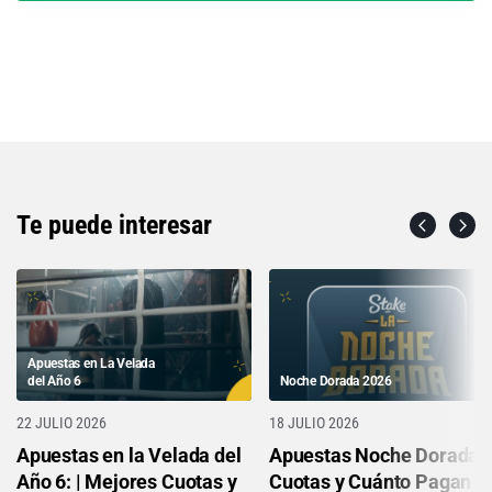
Te puede interesar
Apuestas en La Velada
del Año 6
Noche Dorada 2026
22 JULIO 2026
18 JULIO 2026
Apuestas en la Velada del
Apuestas Noche Dorada II
Año 6: | Mejores Cuotas y
Cuotas y Cuánto Pagan l