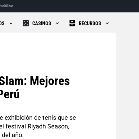
nsabilidad.
OS
CASINOS
RECURSOS
 Slam: Mejores
Perú
e exhibición de tenis que se
el festival Riyadh Season,
 del año.