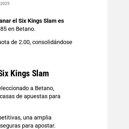
0-2025
ganar el Six Kings Slam es
1.85 en Betano.
uota de 2.00, consolidándose
Six Kings Slam
eleccionado a Betano,
casas de apuestas para
etitivas, una amplia
seguras para apostar.