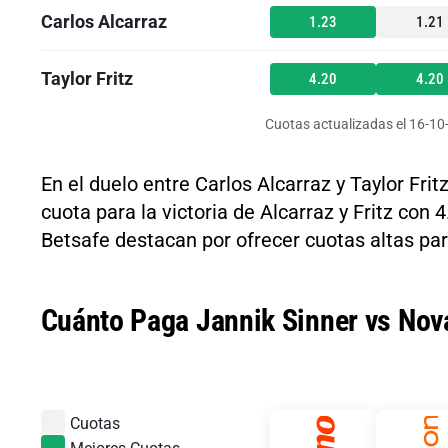
Carlos Alcarraz
1.23
1.21
Taylor Fritz
4.20
4.20
Cuotas actualizadas el 16-1
En el duelo entre Carlos Alcarraz y Taylor Frit
cuota para la victoria de Alcarraz y Fritz con 
Betsafe destacan por ofrecer cuotas altas para 
Cuánto Paga Jannik Sinner vs Nov
Cuotas