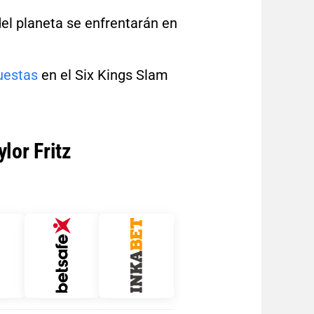
del planeta se enfrentarán en
uestas
en el Six Kings Slam
lor Fritz