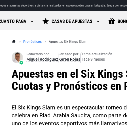
egos y apuestas deportivas a distancia realizados en exceso pueden causar ludopatía. Juega con respo
CUÁNTO PAGA
CASAS DE APUESTAS
BON
Pronósticos
Apuestas Six Kings Slam
Redactado por:
Revisado por:
Última actualización
Miguel Rodriguez
Keren Rojas
Hace 9 meses
Apuestas en el Six Kings
Cuotas y Pronósticos en 
El Six Kings Slam es un espectacular torneo d
celebra en Riad, Arabia Saudita, como parte d
uno de los eventos deportivos más llamativos