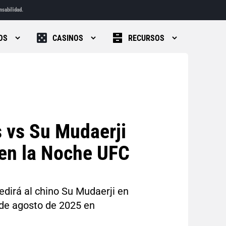
nsabilidad.
OS
CASINOS
RECURSOS
 vs Su Mudaerji
 en la Noche UFC
dirá al chino Su Mudaerji en
 de agosto de 2025 en