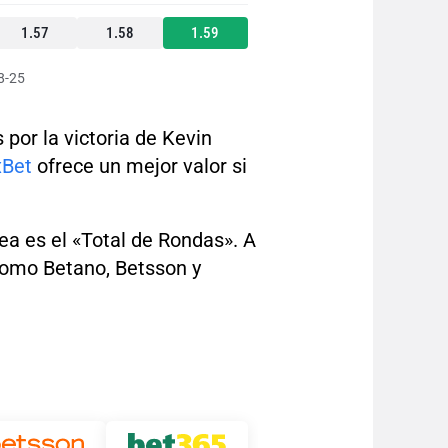
1.57
1.58
1.59
8-25
por la victoria de Kevin
xBet
ofrece un mejor valor si
ea es el «Total de Rondas». A
como Betano, Betsson y