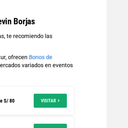
vin Borjas
as, te recomiendo las
tur, ofrecen
Bonos de
ercados variados en eventos
e S/ 80
VISITAR