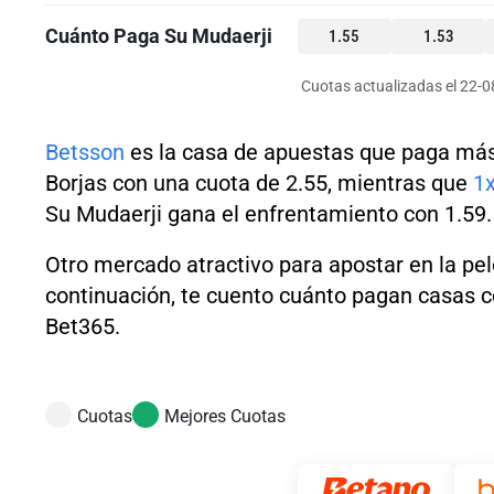
Cuánto Paga Su Mudaerji
1.55
1.53
Cuotas actualizadas el 22-0
Betsson
es la casa de apuestas que paga más 
Borjas con una cuota de 2.55, mientras que
1
Su Mudaerji gana el enfrentamiento con 1.59.
Otro mercado atractivo para apostar en la pel
continuación, te cuento cuánto pagan casas 
Bet365.
Cuotas
Mejores Cuotas