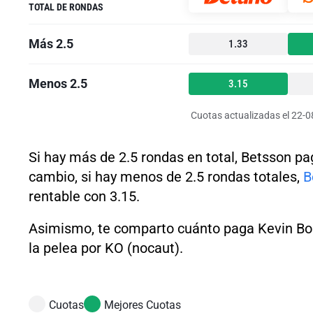
TOTAL DE RONDAS
Más 2.5
1.33
Menos 2.5
3.15
Cuotas actualizadas el 22-0
Si hay más de 2.5 rondas en total, Betsson pa
cambio, si hay menos de 2.5 rondas totales,
B
rentable con 3.15.
Asimismo, te comparto cuánto paga Kevin Bor
la pelea por KO (nocaut).
Cuotas
Mejores Cuotas