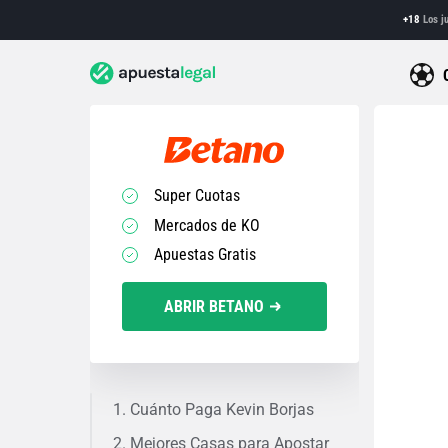
+18
Los ju
Super Cuotas
Mercados de KO
Apuestas Gratis
ABRIR BETANO
Cuánto Paga Kevin Borjas
Mejores Casas para Apostar