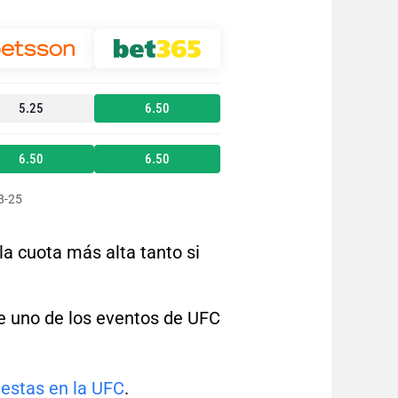
5.25
6.50
6.50
6.50
8-25
la cuota más alta tanto si
de uno de los eventos de UFC
estas en la UFC
.