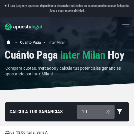
+18
Los juegos y apuestas deportivas a distancia realizados en exceso pueden causar ludopatía.
Juega con responsabilidad.
Cuánto Paga
Inter Milán
Cuánto Paga
Inter Milan
Hoy
¡Compara cuotas, mercados y calcula tus potenciales ganancias
apostando por Inter Milan!
CALCULA TUS GANANCIAS
S/
22/08, 13:00
•
Italia. Serie A