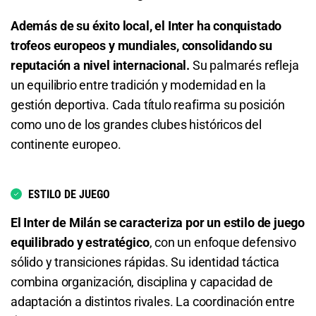
4.00
S/ 40
S/ 30
Además de su éxito local, el Inter ha conquistado
Total de Goles - Más de 0.5
trofeos europeos y mundiales, consolidando su
reputación a nivel internacional.
Su palmarés refleja
1.04
S/ 10,40
S/ 0,40
un equilibrio entre tradición y modernidad en la
gestión deportiva. Cada título reafirma su posición
Total de Goles - Más de 1.5
como uno de los grandes clubes históricos del
1.22
S/ 12,20
S/ 2,20
continente europeo.
Total de Goles - Menos de 1.5
ESTILO DE JUEGO
4.45
S/ 44,50
S/ 34,50
El Inter de Milán se caracteriza por un estilo de juego
equilibrado y estratégico
, con un enfoque defensivo
Total de Goles - Más de 2.5
sólido y transiciones rápidas. Su identidad táctica
1.65
S/ 16,50
S/ 6,50
combina organización, disciplina y capacidad de
adaptación a distintos rivales. La coordinación entre
Total de Goles - Menos de 2.5