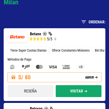
Milan
ORDENAR:
Betano
5
/5
Tiene Super Cuotas Diarias
Ofrece Constantes Misiones
Bet Build
Métodos de Pago
+5
S/ 80
ABRIR
RESEÑA
VISITAR
Betsson