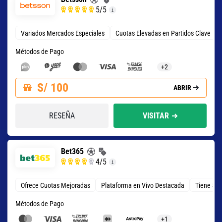
5
/5
Variados Mercados Especiales
Cuotas Elevadas en Partidos Clave
Métodos de Pago
+2
S/ 100
ABRIR
RESEÑA
VISITAR
Bet365
4
/5
Ofrece Cuotas Mejoradas
Plataforma en Vivo Destacada
Tiene 3 T
Métodos de Pago
+1