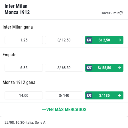
Inter Milan
Monza 1912
Hace
19 min
Inter Milan gana
1.25
S/ 12,50
S/ 2,50
Empate
6.85
S/ 68,50
S/ 58,50
Monza 1912 gana
14.00
S/ 140
S/ 130
VER MÁS MERCADOS
Ambos Equipos Anotan - Sí
22/08, 16:30
•
Italia. Serie A
2.27
S/ 22,70
S/ 12,70