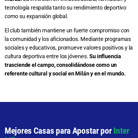
tecnología respalda tanto su rendimiento deportivo
Total de Goles - Más de 6.5
como su expansión global.
13.00
S/ 130
S/ 120
El club también mantiene un fuerte compromiso con
la comunidad y los aficionados. Mediante programas
Total de Goles - Menos de 6.5
sociales y educativos, promueve valores positivos y la
1.03
S/ 10,30
S/ 0,30
cultura deportiva entre los jóvenes.
Su influencia
trasciende el campo, consolidándose como un
Total de Tarjetas - Menos de 0.5
referente cultural y social en Milán y en el mundo.
11.25
S/ 112,50
S/ 102,50
Total de Goles - Más de 1.5
1.19
S/ 11,90
S/ 1,90
Mejores Casas para Apostar por
Inter