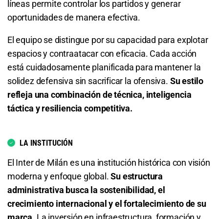
líneas permite controlar los partidos y generar
oportunidades de manera efectiva.
2.25
S/ 22,50
S/ 12,50
El equipo se distingue por su capacidad para explotar
Total de Goles - Más de 3.5
espacios y contraatacar con eficacia. Cada acción
está cuidadosamente planificada para mantener la
2.62
S/ 26,20
S/ 16,20
solidez defensiva sin sacrificar la ofensiva.
Su estilo
Total de Goles - Menos de 3.5
refleja una combinación de técnica, inteligencia
táctica y resiliencia competitiva.
1.50
S/ 15
S/ 5
Total de Goles - Más de 4.5
LA INSTITUCIÓN
4.65
S/ 46,50
S/ 36,50
El Inter de Milán es una institución histórica con visión
moderna y enfoque global.
Su estructura
Total de Goles - Menos de 4.5
administrativa busca la sostenibilidad, el
crecimiento internacional y el fortalecimiento de su
1.21
S/ 12,10
S/ 2,10
marca.
La inversión en infraestructura, formación y