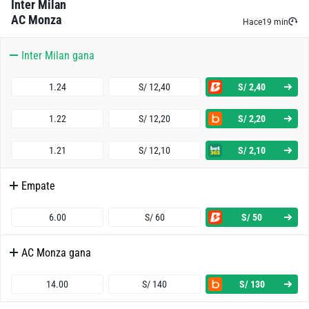
Inter Milan
AC Monza
Ambos Equipos Anotan - No
Hace
19 min
Inter Milan gana
1.58
S/ 15,80
S/ 5,80
1.24
S/ 12,40
S/ 2,40
Inter Milan o Empate
1.22
S/ 12,20
S/ 2,20
1.04
S/ 10,40
S/ 0,40
1.21
S/ 12,10
S/ 2,10
Inter Milan o Monza 1912
Empate
1.14
S/ 11,40
S/ 1,40
6.00
S/ 60
S/ 50
Monza 1912 o Empate
AC Monza gana
4.38
S/ 43,80
S/ 33,80
14.00
S/ 140
S/ 130