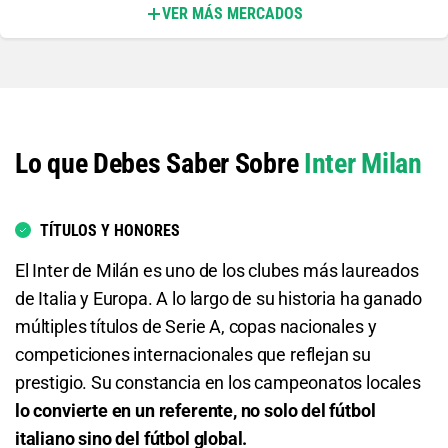
VER MÁS MERCADOS
Ambos Equipos Anotan - Sí
2.32
S/ 23,20
S/ 13,20
Ambos Equipos Anotan - No
Lo que Debes Saber Sobre
Inter Milan
1.57
S/ 15,70
S/ 5,70
Inter Milan o Empate
TÍTULOS Y HONORES
1.04
S/ 10,40
S/ 0,40
El Inter de Milán es uno de los clubes más laureados
de Italia y Europa. A lo largo de su historia ha ganado
Inter Milan o AC Monza
múltiples títulos de Serie A, copas nacionales y
competiciones internacionales que reflejan su
1.11
S/ 11,10
S/ 1,10
prestigio. Su constancia en los campeonatos locales
AC Monza o Empate
lo convierte en un referente, no solo del fútbol
italiano sino del fútbol global.