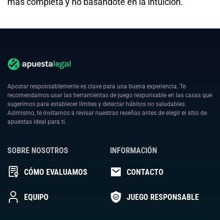
más completa y no basándote en la intuición.
Apostar responsablemente es clave para una buena experiencia. Te
recomendamos usar las herramientas de juego responsable en las casas que
sugerimos para establecer límites y detectar hábitos no saludables.
Asimismo, te invitamos a revisar nuestras reseñas antes de elegir el sitio de
apuestas ideal para ti.
SOBRE NOSOTROS
INFORMACIÓN
CÓMO EVALUAMOS
CONTACTO
EQUIPO
JUEGO RESPONSABLE