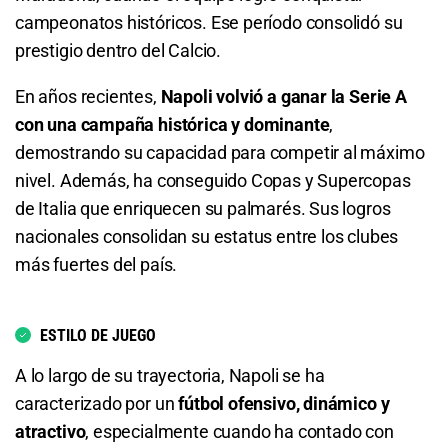
Napoli o Empate
campeonatos históricos. Ese período consolidó su
prestigio dentro del Calcio.
1.20
S/ 12
S/ 2
En años recientes,
Napoli volvió a ganar la Serie A
Total de Goles - Más de 0.5
con una campaña histórica y dominante
,
demostrando su capacidad para competir al máximo
1.09
S/ 10,90
S/ 0,90
nivel. Además, ha conseguido Copas y Supercopas
de Italia que enriquecen su palmarés. Sus logros
Total de Goles - Más de 1.5
nacionales consolidan su estatus entre los clubes
1.42
S/ 14,20
S/ 4,20
más fuertes del país.
Total de Goles - Menos de 1.5
ESTILO DE JUEGO
2.87
S/ 28,70
S/ 18,70
A lo largo de su trayectoria, Napoli se ha
caracterizado por un
fútbol ofensivo, dinámico y
Total de Goles - Más de 2.5
atractivo
, especialmente cuando ha contado con