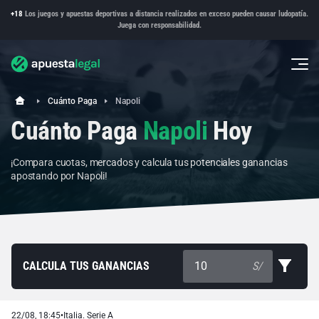
+18
Los juegos y apuestas deportivas a distancia realizados en exceso pueden causar ludopatía.
Juega con responsabilidad.
Cuánto Paga
Napoli
Cuánto Paga
Napoli
Hoy
¡Compara cuotas, mercados y calcula tus potenciales ganancias
apostando por Napoli!
CALCULA TUS GANANCIAS
S/
22/08, 18:45
•
Italia. Serie A