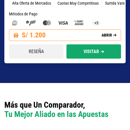
Alta Oferta de Mercados
Cuotas Muy Competitivas
Surtida Varied
Métodos de Pago
+5
S/ 1.200
ABRIR
RESEÑA
VISITAR
Más que Un Comparador,
Tu Mejor Aliado en las Apuestas