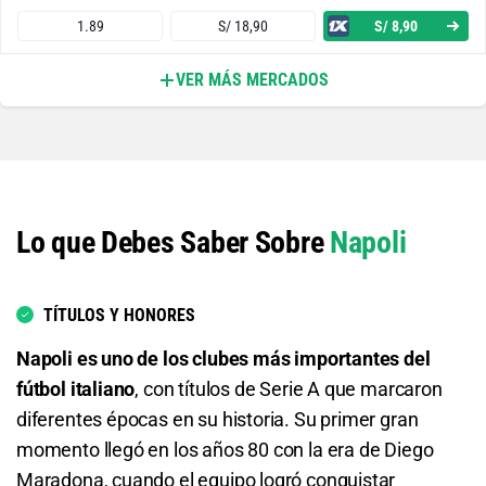
1.89
S/ 18,90
S/ 8,90
VER MÁS MERCADOS
Ambos Equipos Anotan - Sí
2.03
S/ 20,30
S/ 10,30
Ambos Equipos Anotan - No
Lo que Debes Saber Sobre
Napoli
1.75
S/ 17,50
S/ 7,50
Genoa o Empate
TÍTULOS Y HONORES
2.01
S/ 20,10
S/ 10,10
Napoli es uno de los clubes más importantes del
fútbol italiano
, con títulos de Serie A que marcaron
Genoa o Napoli
diferentes épocas en su historia. Su primer gran
momento llegó en los años 80 con la era de Diego
1.37
S/ 13,70
S/ 3,70
Maradona, cuando el equipo logró conquistar