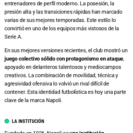
2.26
S/ 22,60
S/ 12,60
entrenadores de perfil moderno. La posesión, la
presión alta y las transiciones rápidas han marcado
Total de Goles - Menos de 2.5
varias de sus mejores temporadas. Este estilo lo
convirtió en uno de los equipos más vistosos de la
1.65
S/ 16,50
S/ 6,50
Serie A.
Total de Goles - Más de 3.5
En sus mejores versiones recientes, el club mostró un
juego colectivo sólido con protagonismo en ataque
,
4.25
S/ 42,50
S/ 32,50
apoyado en delanteros talentosos y mediocampos
Total de Goles - Menos de 3.5
creativos. La combinación de movilidad, técnica y
agresividad ofensiva lo volvió un rival difícil de
1.24
S/ 12,40
S/ 2,40
contener. Esta identidad futbolística es hoy una parte
clave de la marca Napoli.
Total de Goles - Más de 4.5
8.60
S/ 86
S/ 76
LA INSTITUCIÓN
Total de Goles - Menos de 4.5