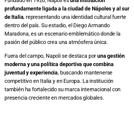
Fundado en 1926, Napoli es
una institución
profundamente ligada a la ciudad de Nápoles y al sur
1.09
S/ 10,90
S/ 0,90
de Italia
, representando una identidad cultural fuerte
dentro del país. Su estadio, el Diego Armando
Total de Tarjetas - Menos de 0.5
Maradona, es un escenario emblemático donde la
7.40
S/ 74
S/ 64
pasión del público crea una atmósfera única.
Fuera del campo, Napoli se destaca por
una gestión
Total de Goles - Más de 1.5
moderna y una política deportiva que combina
1.40
S/ 14
S/ 4
juventud y experiencia
, buscando mantenerse
competitivo en Italia y en Europa. La institución
también ha fortalecido su marca internacional con
presencia creciente en mercados globales.