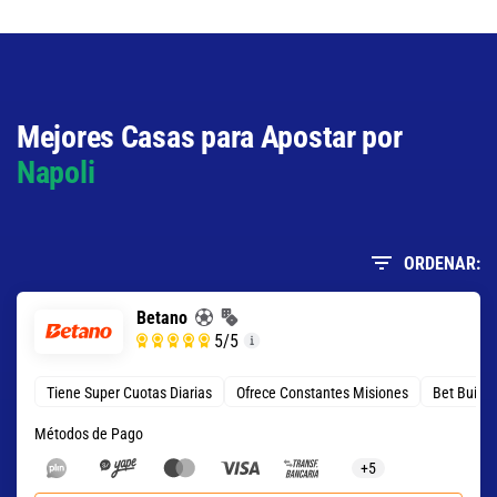
Mejores Casas para Apostar por
Napoli
ORDENAR:
Betano
5
/5
Tiene Super Cuotas Diarias
Ofrece Constantes Misiones
Bet Build
Métodos de Pago
+5