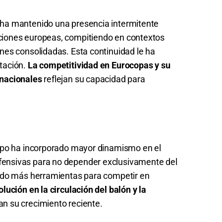
 ha mantenido una presencia intermitente
ciones europeas, compitiendo en contextos
ones consolidadas. Esta continuidad le ha
tación.
La competitividad en Eurocopas y su
rnacionales
reflejan su capacidad para
uipo ha incorporado mayor dinamismo en el
ensivas para no depender exclusivamente del
dado más herramientas para competir en
olución en la circulación del balón y la
n su crecimiento reciente.