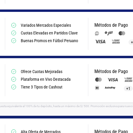
Métodos de Pago
Variados Mercados Especiales
Cuotas Elevadas en Partidos Clave
Buenas Promos en Fútbol Peruano
Métodos de Pago
Ofrece Cuotas Mejoradas
Plataforma en Vivo Destacada
Tiene 3 Tipos de Cashout
+1
uesta equivalente al 100% de tu depósito, hasta un máximo de S/ 500. Promoción exclusiva para nuevos 
Métodos de Pago
Alta Oferta de Mercados