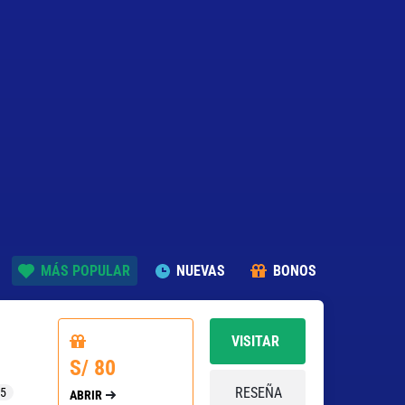
MÁS POPULAR
NUEVAS
BONOS
VISITAR
S/ 80
RESEÑA
+5
ABRIR