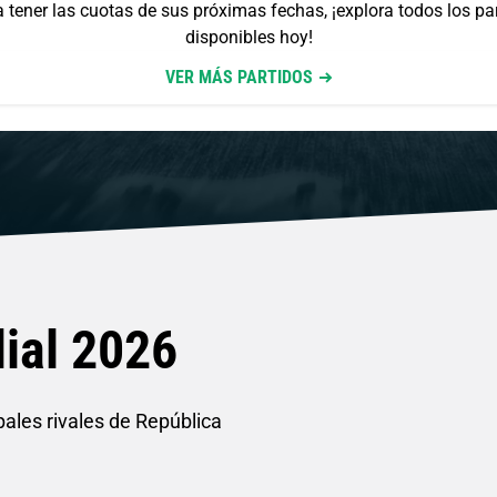
 tener las cuotas de sus próximas fechas, ¡explora todos los pa
disponibles hoy!
VER MÁS PARTIDOS
ial 2026
pales rivales de República