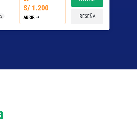
S/ 1.200
RESEÑA
+5
ABRIR
a