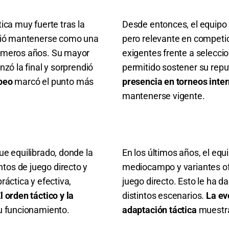
ica muy fuerte tras la
Desde entonces, el equipo
itió mantenerse como una
pero relevante en competi
rimeros años. Su mayor
exigentes frente a selecci
zó la final y sorprendió
permitido sostener su repu
peo
marcó el punto más
presencia en torneos inte
mantenerse vigente.
ue equilibrado, donde la
En los últimos años, el eq
tos de juego directo y
mediocampo y variantes of
ráctica y efectiva,
juego directo. Esto le ha 
l orden táctico y la
distintos escenarios.
La ev
u funcionamiento.
adaptación táctica
muestra