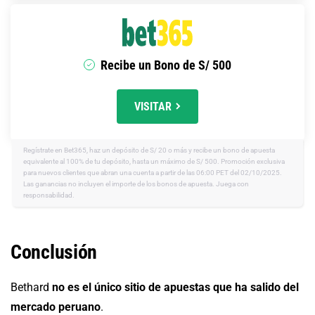
Recibe un Bono de S/ 500
VISITAR
Regístrate en Bet365, haz un depósito de S/ 20 o más y recibe un bono de apuesta
equivalente al 100% de tu depósito, hasta un máximo de S/ 500. Promoción exclusiva
para nuevos clientes que abran una cuenta a partir de las 06:00 PET del 02/10/2025.
Las ganancias no incluyen el importe de los bonos de apuesta. Juega con
responsabilidad.
Conclusión
Bethard
no es el único sitio de apuestas que ha salido del
mercado peruano
.