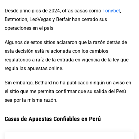
Desde principios de 2024, otras casas como
Tonybet
,
Betmotion, LeoVegas y Betfair han cerrado sus
operaciones en el país.
Algunos de estos sitios aclararon que la razón detrás de
esta decisión está relacionada con los cambios
regulatorios a raíz de la entrada en vigencia de la ley que
regula las apuestas online.
Sin embargo, Bethard no ha publicado ningún un aviso en
el sitio que me permita confirmar que su salida del Perú
sea por la misma razón.
Casas de Apuestas Confiables en Perú