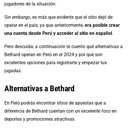
jugadores de la situación.
Sin embargo, es más que evidente que el sitio dejó de
operar en el país, ya que anteriormente,
era posible crear
una cuenta desde Perú y acceder al sitio en español
.
Pero descuida, a continuación te cuento qué alternativas a
Bethard operan en Perú en el 2024 y por qué son
excelentes opciones para registrarte y empezar tus
jugadas.
Alternativas a Bethard
En Perú podrás encontrar sitios de apuestas que a
diferencia de Bethard cuentan con un excelente foco en
deportes y promociones atractivas.