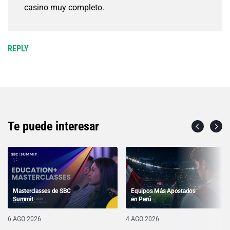
casino muy completo.
REPLY
Te puede interesar
Masterclasses de SBC
Equipos Más Apostados
Summit
en Perú
6 AGO 2026
4 AGO 2026