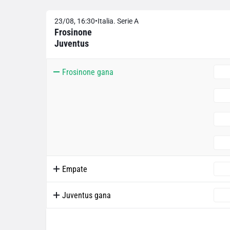
23/08, 16:30
•
Italia. Serie A
Frosinone
Juventus
Frosinone gana
Empate
Juventus gana
Ambos Equipos Anotan - Sí