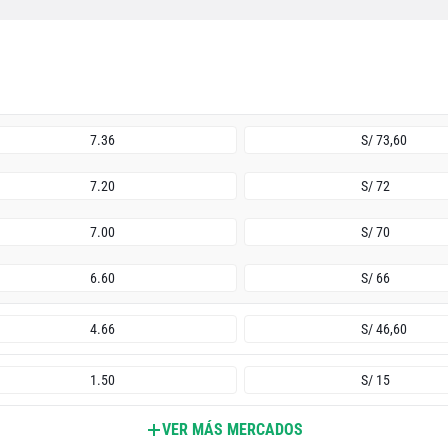
7.36
S/ 73,60
7.20
S/ 72
7.00
S/ 70
6.60
S/ 66
4.66
S/ 46,60
1.50
S/ 15
VER MÁS MERCADOS
2.00
S/ 20