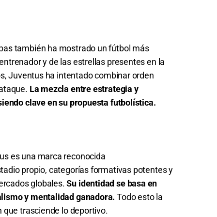
S/ 20,40
S/ 4
apas también ha mostrado un fútbol más
ntrenador y de las estrellas presentes en la
S/ 48,70
años, Juventus ha intentado combinar orden
 ataque.
La mezcla entre estrategia y
S/ 1,60
siendo clave en su propuesta futbolística.
S/ 140
S/ 0,20
tus es una marca reconocida
tadio propio, categorías formativas potentes y
S/ 87,50
ercados globales.
Su identidad se basa en
S/ 2,60
alismo y mentalidad ganadora.
Todo esto la
n que trasciende lo deportivo.