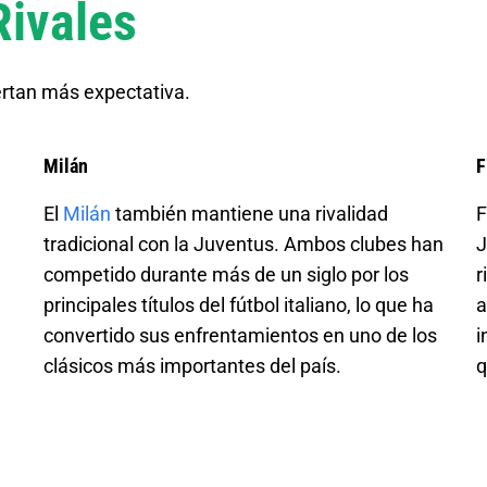
Rivales
ertan más expectativa.
Milán
F
El
Milán
también mantiene una rivalidad
F
tradicional con la Juventus. Ambos clubes han
J
competido durante más de un siglo por los
r
principales títulos del fútbol italiano, lo que ha
a
convertido sus enfrentamientos en uno de los
i
clásicos más importantes del país.
q