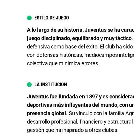
Total de Goles - Más de 3.5
ESTILO DE JUEGO
Total de Goles - Menos de 3.5
A lo largo de su historia, Juventus se ha cara
juego disciplinado, equilibrado y muy táctico
,
Total de Goles - Más de 4.5
defensiva como base del éxito. El club ha sid
con defensas históricas, mediocampos intelig
Total de Goles - Menos de 4.5
colectiva que minimiza errores.
Total de Goles - Más de 6.5
LA INSTITUCIÓN
Total de Goles - Menos de 6.5
Juventus fue fundada en 1897 y es considerad
deportivas más influyentes del mundo, con u
Total de Tarjetas - Menos de 0.5
presencia global.
Su vínculo con la familia Ag
Total de Goles - Más de 1.5
desarrollo profesional, financiero y estructur
gestión que ha inspirado a otros clubes.