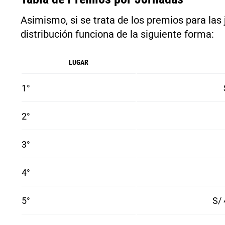
Asimismo, si se trata de los premios para las
distribución funciona de la siguiente forma:
LUGAR
1°
2°
3°
4°
5°
S/