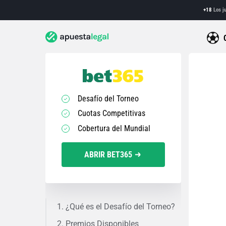
+18
Los ju
Desafío del Torneo
Cuotas Competitivas
Cobertura del Mundial
ABRIR BET365
¿Qué es el Desafío del Torneo?
Premios Disponibles