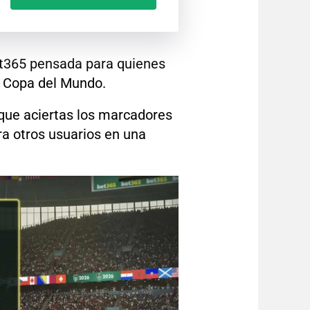
t365 pensada para quienes
a Copa del Mundo.
que aciertas los marcadores
ra otros usuarios en una