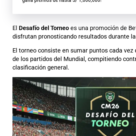
El
Desafío del Torneo
es una promoción de Be
disfrutan pronosticando resultados durante l
El torneo consiste en sumar puntos cada vez 
de los partidos del Mundial, compitiendo cont
clasificación general.