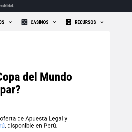
nsabilidad.
OS
CASINOS
RECURSOS
 Copa del Mundo
ipar?
oferta de Apuesta Legal y
rú
, disponible en Perú.