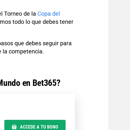
el Torneo de la
Copa del
amos todo lo que debes tener
 pasos que debes seguir para
e la competencia.
 Mundo en Bet365?
ACCEDE A TU BONO