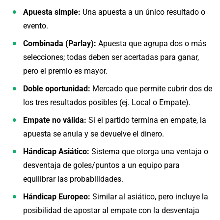
Apuesta simple:
Una apuesta a un único resultado o
evento.
Combinada (Parlay):
Apuesta que agrupa dos o más
selecciones; todas deben ser acertadas para ganar,
pero el premio es mayor.
Doble oportunidad:
Mercado que permite cubrir dos de
los tres resultados posibles (ej. Local o Empate).
Empate no válida:
Si el partido termina en empate, la
apuesta se anula y se devuelve el dinero.
Hándicap Asiático:
Sistema que otorga una ventaja o
desventaja de goles/puntos a un equipo para
equilibrar las probabilidades.
Hándicap Europeo:
Similar al asiático, pero incluye la
posibilidad de apostar al empate con la desventaja