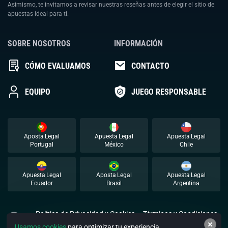
Asimismo, te invitamos a revisar nuestras reseñas antes de elegir el sitio de
apuestas ideal para ti.
SOBRE NOSOTROS
INFORMACIÓN
CÓMO EVALUAMOS
CONTACTO
EQUIPO
JUEGO RESPONSABLE
Aposta Legal
Apuesta Legal
Apuesta Legal
Portugal
México
Chile
Apuesta Legal
Aposta Legal
Apuesta Legal
Ecuador
Brasil
Argentina
Política de Privacidad y Cookies
Términos y Condiciones
Usamos cookies
para optimizar tu experiencia