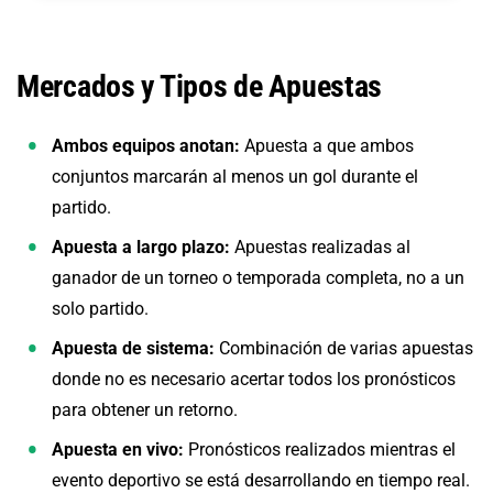
Mercados y Tipos de Apuestas
Ambos equipos anotan:
Apuesta a que ambos
conjuntos marcarán al menos un gol durante el
partido.
Apuesta a largo plazo:
Apuestas realizadas al
ganador de un torneo o temporada completa, no a un
solo partido.
Apuesta de sistema:
Combinación de varias apuestas
donde no es necesario acertar todos los pronósticos
para obtener un retorno.
Apuesta en vivo:
Pronósticos realizados mientras el
evento deportivo se está desarrollando en tiempo real.