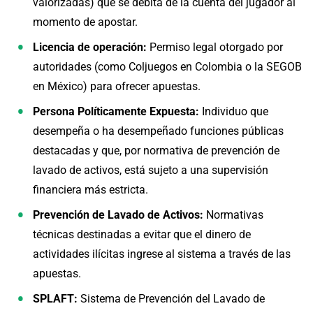
valorizadas) que se debita de la cuenta del jugador al
momento de apostar.
Licencia de operación:
Permiso legal otorgado por
autoridades (como Coljuegos en Colombia o la SEGOB
en México) para ofrecer apuestas.
Persona Políticamente Expuesta:
Individuo que
desempeña o ha desempeñado funciones públicas
destacadas y que, por normativa de prevención de
lavado de activos, está sujeto a una supervisión
financiera más estricta.
Prevención de Lavado de Activos:
Normativas
técnicas destinadas a evitar que el dinero de
actividades ilícitas ingrese al sistema a través de las
apuestas.
SPLAFT:
Sistema de Prevención del Lavado de