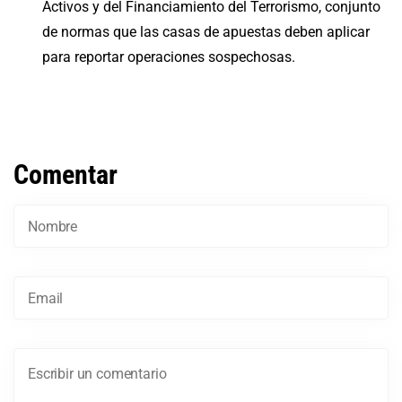
Activos y del Financiamiento del Terrorismo, conjunto
de normas que las casas de apuestas deben aplicar
para reportar operaciones sospechosas.
Comentar