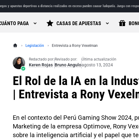
egos y apuestas deportivas a distancia realizados en exceso pueden causar ludopatía. Juega con respo
CUÁNTO PAGA
CASAS DE APUESTAS
BON
Legislación
Entrevista a Rony Vexelman
Redactado por:
Revisado por:
Última actualización
Keren Rojas
Bruno Angulo
agosto 13, 2024
El Rol de la IA en la Indu
| Entrevista a Rony Vexe
En el contexto del Perú Gaming Show 2024, p
Marketing de la empresa Optimove, Rony Vexe
sobre la inteligencia artificial y el papel que t