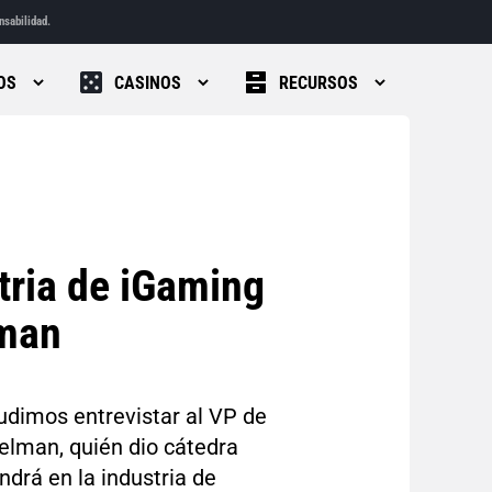
nsabilidad.
OS
CASINOS
RECURSOS
stria de iGaming
lman
udimos entrevistar al VP de
lman, quién dio cátedra
endrá en la industria de