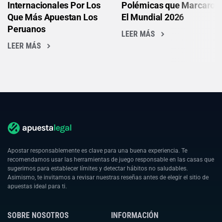
Internacionales Por Los
Polémicas que Marcaron
Que Más Apuestan Los
El Mundial 2026
Peruanos
LEER MÁS
LEER MÁS
Apostar responsablemente es clave para una buena experiencia. Te
recomendamos usar las herramientas de juego responsable en las casas que
sugerimos para establecer límites y detectar hábitos no saludables.
Asimismo, te invitamos a revisar nuestras reseñas antes de elegir el sitio de
apuestas ideal para ti.
SOBRE NOSOTROS
INFORMACIÓN