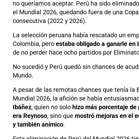
no queríamos aceptar. Perú ha sido eliminado 
el Mundial 2026, quedando fuera de una Cop
consecutiva (2022 y 2026).
La selección peruana había rescatado un emp
Colombia, pero
estaba obligado a ganarle en
de no perder hace ocho partidos por Eliminato
No sucedió y Perú quedó sin chances de acudi
Mundo.
A pesar de las remotas chances que tenía la Bl
Mundial 2026, la afición se había entusiasma
Ibáñez
, quien no solo
hizo más porcentaje de p
era Reynoso
, sino que
mostró mejoras en el eq
y también anímico
.
Esta eliminación de Perú del Mundial 2026 ti