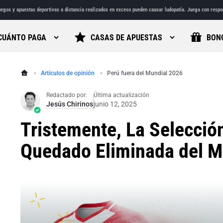
egos y apuestas deportivas a distancia realizados en exceso pueden causar ludopatía. Juega con respo
CUÁNTO PAGA
CASAS DE APUESTAS
BON
Artículos de opinión
Perú fuera del Mundial 2026
Redactado por:
Última actualización
Jesús Chirinos
junio 12, 2025
Tristemente, La Selecció
Quedado Eliminada del M