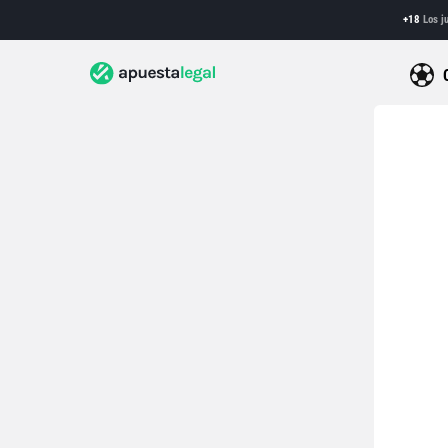
+18
Los ju