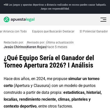
+18
Los juegos y apuestas deportivas a distancia realizados en exceso pueden causar ludopatía.
Juega con responsabilidad.
ar Arranca con Todo
Equipos que Buscarán Destacar
El Potencial Ganador
Artículos de opinión
Ganador del Apertura 2026
Redactado por:
Revisado por:
Última actualización
Jesús Chirinos
Keren Rojas
Hace 5 meses
¿Qué Equipo Sería el Ganador del
Torneo Apertura 2026? I Análisis
Hace dos años, en 2024, me propuse
simular un torneo
corto
(Apertura y Clausura) con un modelo de puntos
construido a partir de data propia:
estadísticas, historial,
localías, rendimiento reciente, climas, planteles y
contexto deportivo
, entre otros factores.