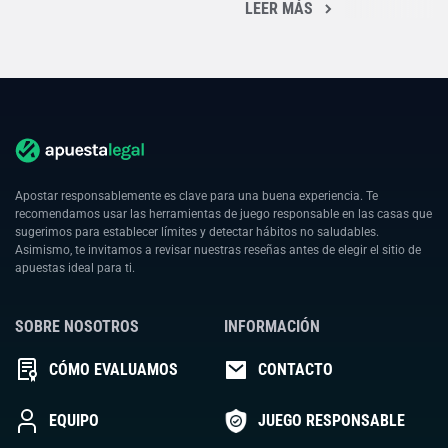
LEER MÁS
Apostar responsablemente es clave para una buena experiencia. Te
recomendamos usar las herramientas de juego responsable en las casas que
sugerimos para establecer límites y detectar hábitos no saludables.
Asimismo, te invitamos a revisar nuestras reseñas antes de elegir el sitio de
apuestas ideal para ti.
SOBRE NOSOTROS
INFORMACIÓN
CÓMO EVALUAMOS
CONTACTO
EQUIPO
JUEGO RESPONSABLE