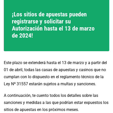
¡Los sitios de apuestas pueden
registrarse y solicitar su
Autorización hasta el 13 de marzo
de 2024!
Este plazo se extenderá hasta el 13 de marzo y a partir del
01 de abril, todas las casas de apuestas y casinos que no
cumplan con lo dispuesto en el reglamento técnico de la
Ley Nº 31557 estarán sujetos a multas y sanciones.
A continuación, te cuento todos los detalles sobre las
sanciones y medidas a las que podrían estar expuestos los
sitios de apuestas en los próximos meses.