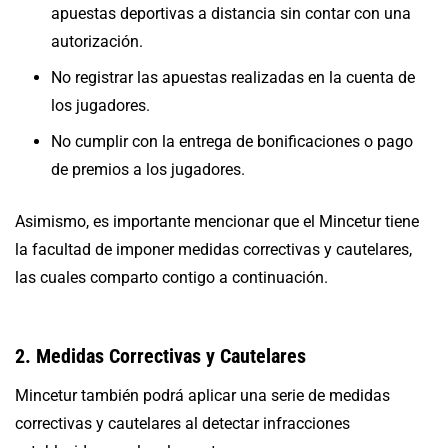
apuestas deportivas a distancia sin contar con una
autorización.
No registrar las apuestas realizadas en la cuenta de
los jugadores.
No cumplir con la entrega de bonificaciones o pago
de premios a los jugadores.
Asimismo, es importante mencionar que el Mincetur tiene
la facultad de imponer medidas correctivas y cautelares,
las cuales comparto contigo a continuación.
2. Medidas Correctivas y Cautelares
Mincetur también podrá aplicar una serie de medidas
correctivas y cautelares al detectar infracciones