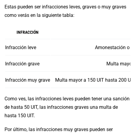
Estas pueden ser infracciones leves, graves o muy graves
como verás en la siguiente tabla:
INFRACCIÓN
Infracción leve
Amonestación o mu
Infracción grave
Multa mayor 
Infracción muy grave
Multa mayor a 150 UIT hasta 200 UIT 
Como ves, las infracciones leves pueden tener una sanción
de hasta 50 UIT, las infracciones graves una multa de
hasta 150 UIT.
Por último, las infracciones muy graves pueden ser