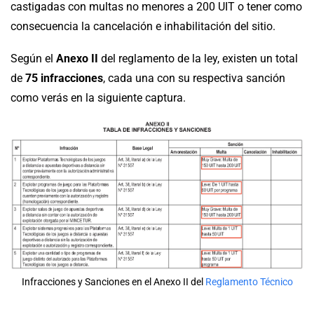
castigadas con multas no menores a 200 UIT o tener como
consecuencia la cancelación e inhabilitación del sitio.
Según el
Anexo II
del reglamento de la ley, existen un total
de
75 infracciones
, cada una con su respectiva sanción
como verás en la siguiente captura.
Infracciones y Sanciones en el Anexo II del
Reglamento Técnico