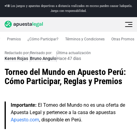
+18
Los juegos y apuestas deportivas a distancia realizados en exceso pueden causar ludopatía.
Juega con responsabilidad.
?
Premios
¿Cómo Participar?
Términos y Condiciones
Otras Promos
Noticias
Torneo del Mundo Apuesto
Redactado por:
Revisado por:
Última actualización
Keren Rojas
Bruno Angulo
Hace 47 dias
Torneo del Mundo en Apuesto Perú:
Cómo Participar, Reglas y Premios
Importante:
El Torneo del Mundo no es una oferta de
Apuesta Legal y pertenece a la casa de apuestas
Apuesto.com
, disponible en Perú.