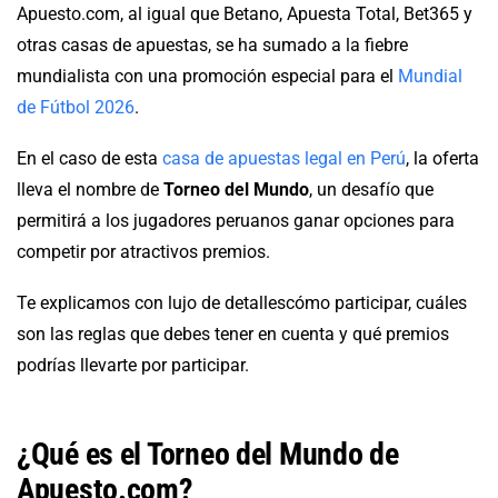
Apuesto.com, al igual que Betano, Apuesta Total, Bet365 y
otras casas de apuestas, se ha sumado a la fiebre
mundialista con una promoción especial para el
Mundial
de Fútbol 2026
.
En el caso de esta
casa de apuestas legal en Perú
, la oferta
lleva el nombre de
Torneo del Mundo
, un desafío que
permitirá a los jugadores peruanos ganar opciones para
competir por atractivos premios.
Te explicamos con lujo de detallescómo participar, cuáles
son las reglas que debes tener en cuenta y qué premios
podrías llevarte por participar.
¿Qué es el Torneo del Mundo de
Apuesto.com?