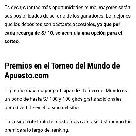
Es decir, cuantas más oportunidades reúna, mayores serán
sus posibilidades de ser uno de los ganadores. Lo mejor es
que los depósitos son bastante accesibles,
ya que por
cada recarga de S/ 10, se acumula una opción para el
sorteo.
Premios en el Torneo del Mundo de
Apuesto.com
El premio máximo por participar del Torneo del Mundo es
un bono de hasta S/ 100 y 100 giros gratis adicionales
para divertirte en el casino del sitio.
En la siguiente tabla te mostramos cómo se distribuirán los
premios a lo largo del ranking.