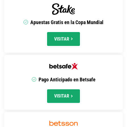
Apuestas Gratis en la Copa Mundial
VISITAR
Pago Anticipado en Betsafe
VISITAR