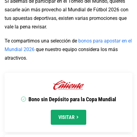
Si además de participar en el Torneo del Mundo, quieres
sacarle aún más provecho al Mundial de Fútbol 2026 con
tus apuestas deportivas, existen varias promociones que
vale la pena revisar.
Te compartimos una selección de
bonos para apostar en el
Mundial 2026
que nuestro equipo considera los más
atractivos.
Bono sin Depósito para la Copa Mundial
VISITAR