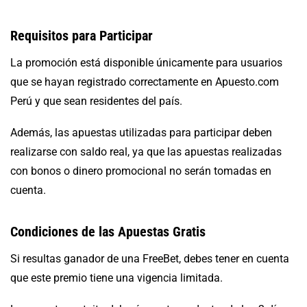
Requisitos para Participar
La promoción está disponible únicamente para usuarios
que se hayan registrado correctamente en Apuesto.com
Perú y que sean residentes del país.
Además, las apuestas utilizadas para participar deben
realizarse con saldo real, ya que las apuestas realizadas
con bonos o dinero promocional no serán tomadas en
cuenta.
Condiciones de las Apuestas Gratis
Si resultas ganador de una FreeBet, debes tener en cuenta
que este premio tiene una vigencia limitada.