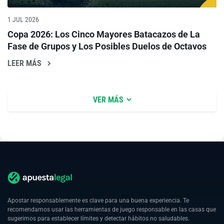
1 JUL 2026
Copa 2026: Los Cinco Mayores Batacazos de La
Fase de Grupos y Los Posibles Duelos de Octavos
LEER MÁS
VER MÁS
Apostar responsablemente es clave para una buena experiencia. Te
recomendamos usar las herramientas de juego responsable en las casas que
sugerimos para establecer límites y detectar hábitos no saludables.