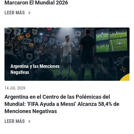
Marcaron El Mundial 2026
LEER MÁS
Argentina y las Menciones
Negativas
14 JUL 2026
Argentina en el Centro de las Polémicas del
Mundial: ‘FIFA Ayuda a Messi’ Alcanza 58,4% de
Menciones Negativas
LEER MÁS