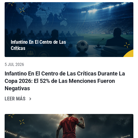
Infantino En El Centro de Las
Críticas
5 JUL 2026
Infantino En El Centro de Las Críticas Durante La
Copa 2026: El 52% de Las Menciones Fueron
Negativas
LEER MÁS