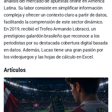
análisis del mercado de apuestas online en América
Latina. Su labor consiste en simplificar información
compleja y ofrecer un contexto claro a partir de datos,
facilitando la comprensión de este sector dinámico.
En 2019, recibió el Trofeo Armando Lobracci, un
prestigioso galardón brasileño que reconoce a los
periodistas por su destacada cobertura digital basada
en datos. Además, Lucas tiene una gran pasión por
los videojuegos y las hojas de cálculo en Excel.
Artículos