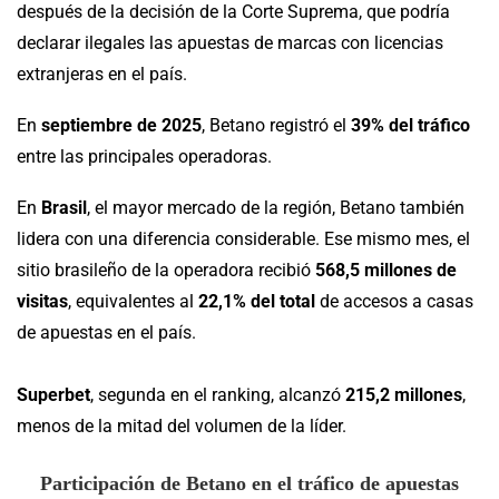
después de la decisión de la Corte Suprema, que podría
declarar ilegales las apuestas de marcas con licencias
extranjeras en el país.
En
septiembre de 2025
, Betano registró el
39% del tráfico
entre las principales operadoras.
En
Brasil
, el mayor mercado de la región, Betano también
lidera con una diferencia considerable. Ese mismo mes, el
sitio brasileño de la operadora recibió
568,5 millones de
visitas
, equivalentes al
22,1% del total
de accesos a casas
de apuestas en el país.
Superbet
, segunda en el ranking, alcanzó
215,2 millones
,
menos de la mitad del volumen de la líder.