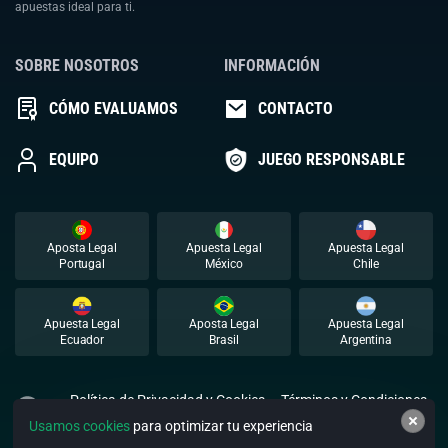
apuestas ideal para ti.
SOBRE NOSOTROS
INFORMACIÓN
CÓMO EVALUAMOS
CONTACTO
EQUIPO
JUEGO RESPONSABLE
Aposta Legal
Apuesta Legal
Apuesta Legal
Portugal
México
Chile
Apuesta Legal
Aposta Legal
Apuesta Legal
Ecuador
Brasil
Argentina
Política de Privacidad y Cookies
Términos y Condiciones
Usamos cookies
para optimizar tu experiencia
© 2026 Apuestalegal. Todos los derechos reservados.