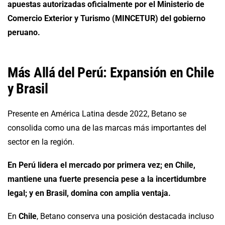
apuestas autorizadas oficialmente por el Ministerio de
Comercio Exterior y Turismo (MINCETUR) del gobierno
peruano.
Más Allá del Perú: Expansión en Chile
y Brasil
Presente en América Latina desde 2022, Betano se
consolida como una de las marcas más importantes del
sector en la región.
En Perú lidera el mercado por primera vez; en Chile,
mantiene una fuerte presencia pese a la incertidumbre
legal; y en Brasil, domina con amplia ventaja.
En
Chile
, Betano conserva una posición destacada incluso