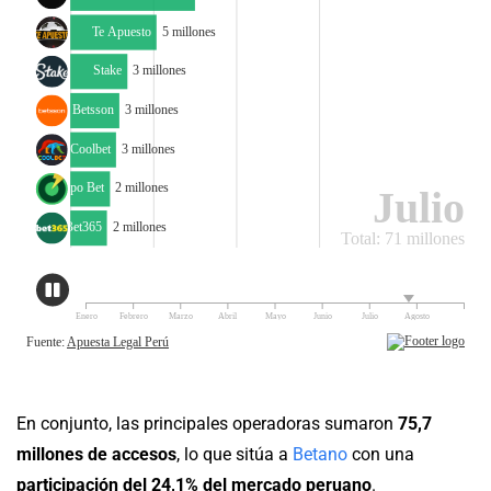
En conjunto, las principales operadoras sumaron
75,7
millones de accesos
, lo que sitúa a
Betano
con una
participación del 24,1% del mercado peruano
.