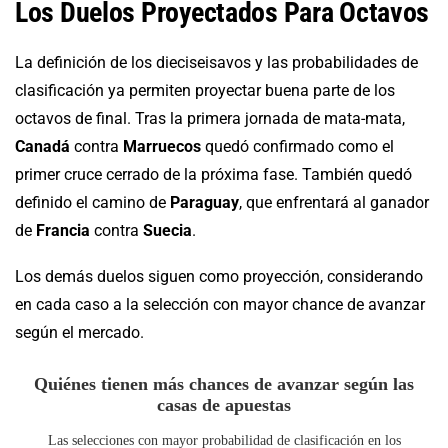
Los Duelos Proyectados Para Octavos
La definición de los dieciseisavos y las probabilidades de
clasificación ya permiten proyectar buena parte de los
octavos de final. Tras la primera jornada de mata-mata,
Canadá
contra
Marruecos
quedó confirmado como el
primer cruce cerrado de la próxima fase. También quedó
definido el camino de
Paraguay
, que enfrentará al ganador
de
Francia
contra
Suecia
.
Los demás duelos siguen como proyección, considerando
en cada caso a la selección con mayor chance de avanzar
según el mercado.