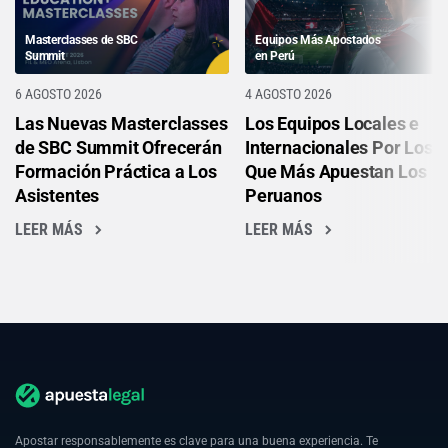
Masterclasses de SBC
Equipos Más Apostados
Summit
en Perú
6 AGOSTO 2026
4 AGOSTO 2026
Las Nuevas Masterclasses
Los Equipos Locales e
de SBC Summit Ofrecerán
Internacionales Por Los
Formación Práctica a Los
Que Más Apuestan Los
Asistentes
Peruanos
LEER MÁS
LEER MÁS
Apostar responsablemente es clave para una buena experiencia. Te