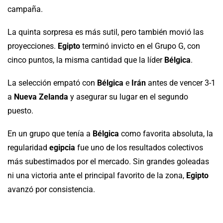
campaña.
La quinta sorpresa es más sutil, pero también movió las
proyecciones.
Egipto
terminó invicto en el Grupo G, con
cinco puntos, la misma cantidad que la líder
Bélgica
.
La selección empató con
Bélgica
e
Irán
antes de vencer 3-1
a
Nueva Zelanda
y asegurar su lugar en el segundo
puesto.
En un grupo que tenía a
Bélgica
como favorita absoluta, la
regularidad
egipcia
fue uno de los resultados colectivos
más subestimados por el mercado. Sin grandes goleadas
ni una victoria ante el principal favorito de la zona,
Egipto
avanzó por consistencia.