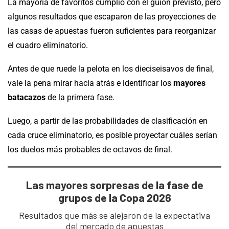
La mayoría de favoritos cumplió con el guión previsto, pero
algunos resultados que escaparon de las proyecciones de
las casas de apuestas fueron suficientes para reorganizar
el cuadro eliminatorio.
Antes de que ruede la pelota en los dieciseisavos de final,
vale la pena mirar hacia atrás e identificar los
mayores
batacazos
de la primera fase.
Luego, a partir de las probabilidades de clasificación en
cada cruce eliminatorio, es posible proyectar cuáles serían
los duelos más probables de octavos de final.