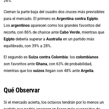
26%.
Cierran la parte baja del cuadro dos cruces más previsibles
para el mercado. El primero es
Argentina contra Egipto
.
Los
argentinos
aparecen como los grandes favoritos del
recorte, con 86% de chance ante
Cabo Verde
, mientras que
Egipto
debería superar a
Australia
en un partido más
equilibrado, con 39% a 28%.
El segundo es
Suiza contra Colombia
: los
colombianos
son favoritos ante
Ghana
, con 63% de probabilidad,
mientras que los
suizos
llegan con 48% ante
Argelia
.
Qué Observar
Si el mercado acierta, los octavos tendrán por lo menos un