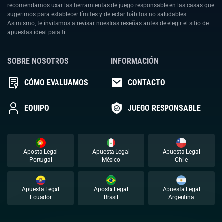
recomendamos usar las herramientas de juego responsable en las casas que
sugerimos para establecer límites y detectar hábitos no saludables.
Asimismo, te invitamos a revisar nuestras reseñas antes de elegir el sitio de
apuestas ideal para ti.
SOBRE NOSOTROS
INFORMACIÓN
CÓMO EVALUAMOS
CONTACTO
EQUIPO
JUEGO RESPONSABLE
Aposta Legal
Apuesta Legal
Apuesta Legal
Portugal
México
Chile
Apuesta Legal
Aposta Legal
Apuesta Legal
Ecuador
Brasil
Argentina