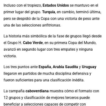
Incluso con el tropiezo,
Estados Unidos
se mantuvo en el
primer lugar del grupo.
Turquía
, en cambio, terminó última,
pero se despidió de la Copa con una victoria de peso ante
una de las selecciones anfitrionas.
La historia más simbólica de la fase de grupos llegó desde
el Grupo H.
Cabo Verde
, en su primera Copa del Mundo,
avanzó en segundo lugar con tres empates y ninguna
victoria.
Los tres puntos ante
España
,
Arabia Saudita
y
Uruguay
llegaron en partidos de mucha disciplina defensiva y
fueron suficientes para una clasificación inédita.
La campaña
caboverdiana
muestra cómo el formato con
12 grupos y clasificación de mejores terceros puede
beneficiar a selecciones capaces de competir con