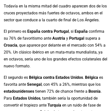
Todavía en la misma mitad del cuadro aparecen dos de los
cruces proyectados más fuertes de octavos, ambos en el
sector que conduce a la cuarto de final de Los Ángeles.
El primero es
España contra Portugal
, si
España
confirma
su 76% de favoritismo ante
Austria
y
Portugal
supera a
Croacia
, que aparece por delante en el mercado con 54% a
20%. Un clásico ibérico en un mata-mata mundialista, ya
en octavos, sería uno de los grandes efectos colaterales del
nuevo formato.
El segundo es
Bélgica contra Estados Unidos
.
Bélgica
es
favorita ante
Senegal
, con 45% a 26%, mientras que los
estadounidenses
tienen 72% de chance frente a
Bosnia
.
Para
Estados Unidos
, también sería la oportunidad de
convertir el tropiezo ante
Turquía
en un ruido de fase de