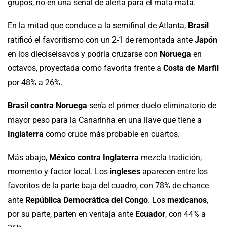
grupos, no en una señal de alerta para el mata-mata.
En la mitad que conduce a la semifinal de Atlanta,
Brasil
ratificó el favoritismo con un 2-1 de remontada ante
Japón
en los dieciseisavos y podría cruzarse con
Noruega
en
octavos, proyectada como favorita frente a
Costa de Marfil
por 48% a 26%.
Brasil contra Noruega
sería el primer duelo eliminatorio de
mayor peso para la Canarinha en una llave que tiene a
Inglaterra
como cruce más probable en cuartos.
Más abajo,
México contra Inglaterra
mezcla tradición,
momento y factor local. Los
ingleses
aparecen entre los
favoritos de la parte baja del cuadro, con 78% de chance
ante
República Democrática del Congo
. Los
mexicanos
,
por su parte, parten en ventaja ante
Ecuador
, con 44% a