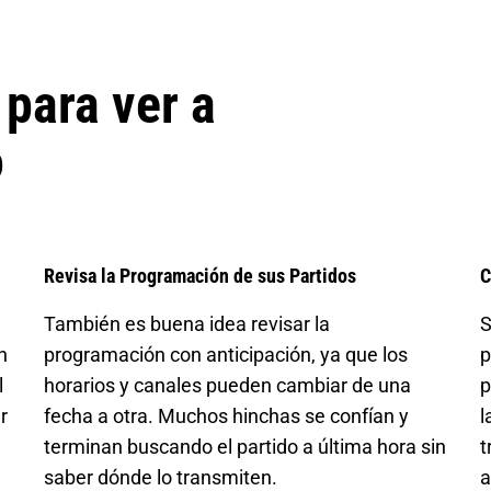
para ver a
o
Revisa la Programación de sus Partidos
C
También es buena idea revisar la
S
n
programación con anticipación, ya que los
p
l
horarios y canales pueden cambiar de una
p
r
fecha a otra. Muchos hinchas se confían y
l
terminan buscando el partido a última hora sin
t
saber dónde lo transmiten.
a