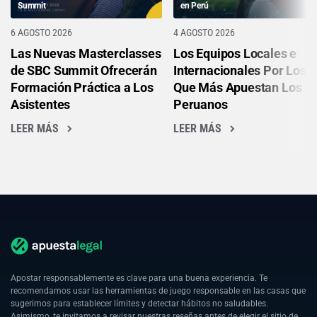
Summit
en Perú
6 AGOSTO 2026
4 AGOSTO 2026
Las Nuevas Masterclasses
Los Equipos Locales e
de SBC Summit Ofrecerán
Internacionales Por Los
Formación Práctica a Los
Que Más Apuestan Los
Asistentes
Peruanos
LEER MÁS
LEER MÁS
Apostar responsablemente es clave para una buena experiencia. Te
recomendamos usar las herramientas de juego responsable en las casas que
sugerimos para establecer límites y detectar hábitos no saludables.
Asimismo, te invitamos a revisar nuestras reseñas antes de elegir el sitio de