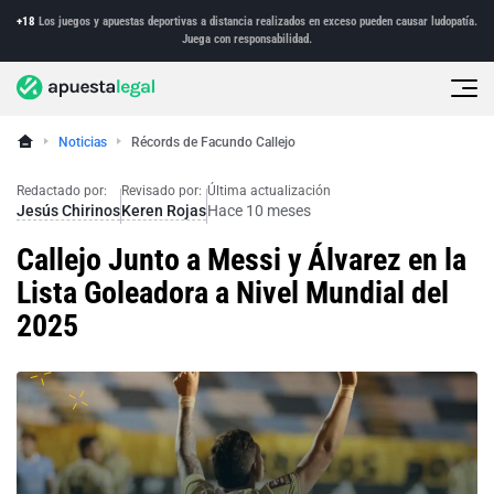
+18
Los juegos y apuestas deportivas a distancia realizados en exceso pueden causar ludopatía.
Juega con responsabilidad.
Noticias
Récords de Facundo Callejo
Redactado por:
Revisado por:
Última actualización
Jesús Chirinos
Keren Rojas
Hace 10 meses
Callejo Junto a Messi y Álvarez en la
Lista Goleadora a Nivel Mundial del
2025