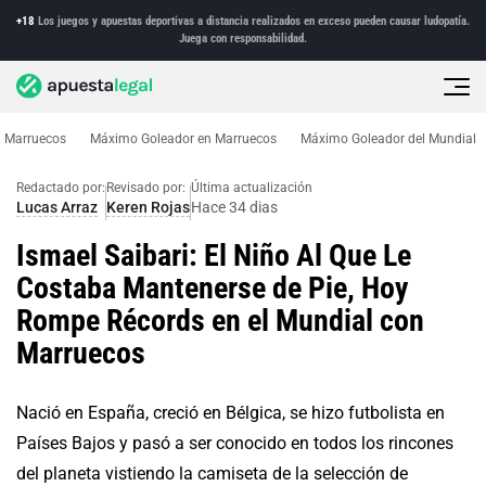
+18
Los juegos y apuestas deportivas a distancia realizados en exceso pueden causar ludopatía.
Juega con responsabilidad.
a Marruecos
Máximo Goleador en Marruecos
Máximo Goleador del Mundial
Noticias
La Historia de Ismael Saibari
Redactado por:
Revisado por:
Última actualización
Lucas Arraz
Keren Rojas
Hace 34 dias
Ismael Saibari: El Niño Al Que Le
Costaba Mantenerse de Pie, Hoy
Rompe Récords en el Mundial con
Marruecos
Nació en España, creció en Bélgica, se hizo futbolista en
Países Bajos y pasó a ser conocido en todos los rincones
del planeta vistiendo la camiseta de la selección de