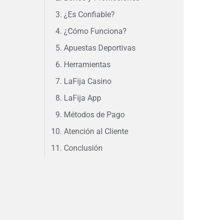
¿Es Confiable?
¿Cómo Funciona?
Apuestas Deportivas
Herramientas
LaFija Casino
LaFija App
Métodos de Pago
Atención al Cliente
Conclusión