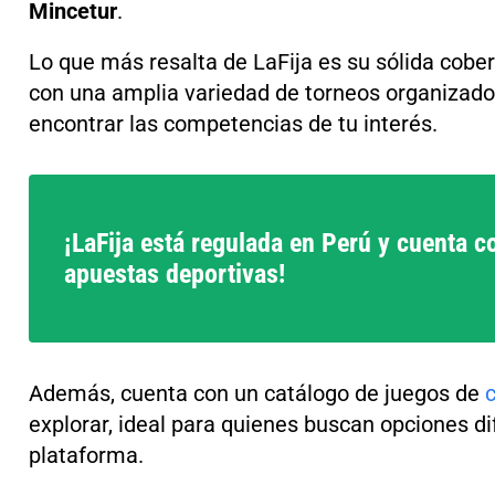
Mincetur
.
Lo que más resalta de LaFija es su sólida cobe
con una amplia variedad de torneos organizados 
encontrar las competencias de tu interés.
¡LaFija está regulada en Perú y cuenta c
apuestas deportivas!
Además, cuenta con un catálogo de juegos de
c
explorar, ideal para quienes buscan opciones 
plataforma.