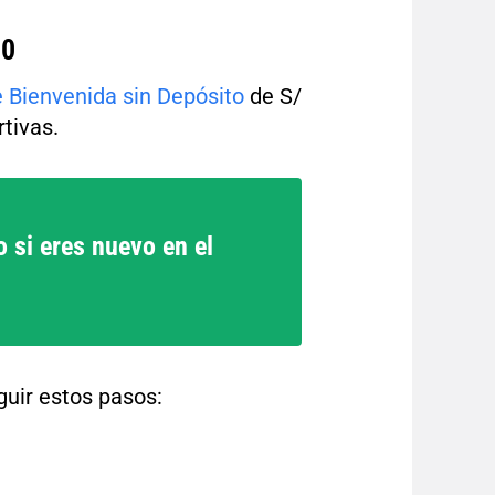
30
 Bienvenida sin Depósito
de S/
tivas.
o si eres nuevo en el
guir estos pasos: