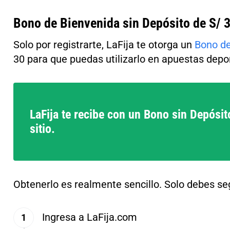
Bono de Bienvenida sin Depósito de S/ 
Solo por registrarte, LaFija te otorga un
Bono de
30 para que puedas utilizarlo en apuestas depor
LaFija te recibe con un Bono sin Depósit
sitio.
Obtenerlo es realmente sencillo. Solo debes se
Ingresa a LaFija.com