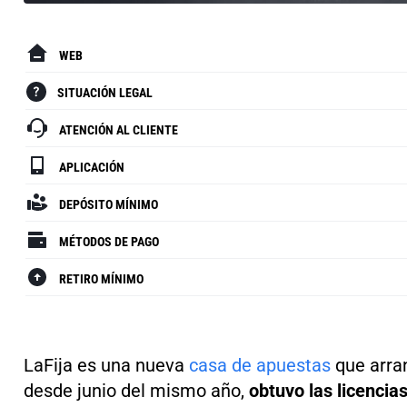
WEB
SITUACIÓN LEGAL
ATENCIÓN AL CLIENTE
APLICACIÓN
DEPÓSITO MÍNIMO
MÉTODOS DE PAGO
RETIRO MÍNIMO
LaFija es una nueva
casa de apuestas
que arran
desde junio del mismo año,
obtuvo las licencia