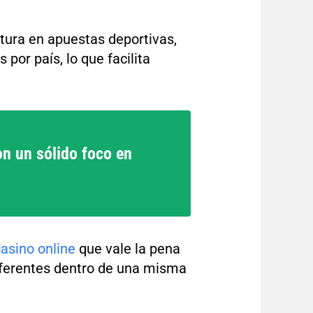
rtura en apuestas deportivas,
por país, lo que facilita
on un sólido foco en
asino online
que vale la pena
diferentes dentro de una misma