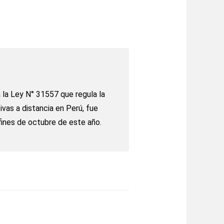
a la Ley N° 31557 que regula la
vas a distancia en Perú, fue
fines de octubre de este año.