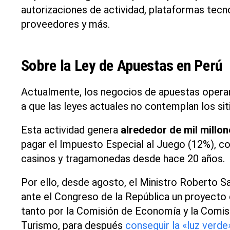
autorizaciones de actividad, plataformas tecno
proveedores y más.
Sobre la Ley de Apuestas en Perú
Actualmente, los negocios de apuestas operan
a que las leyes actuales no contemplan los sit
Esta actividad genera
alrededor de mil millo
pagar el Impuesto Especial al Juego (12%), co
casinos y tragamonedas desde hace 20 años.
Por ello, desde agosto, el Ministro Roberto 
ante el Congreso de la República un proyecto
tanto por la Comisión de Economía y la Comis
Turismo, para después
conseguir la «luz verde