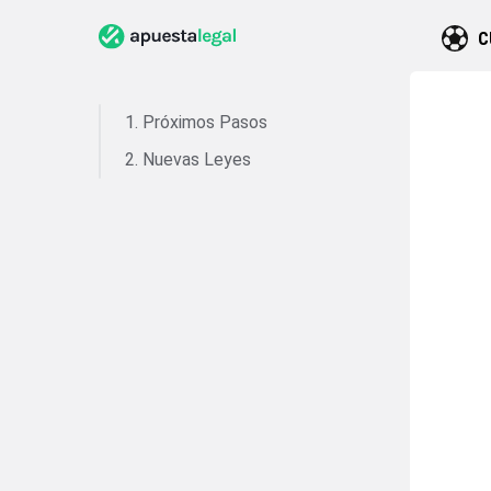
C
Próximos Pasos
Nuevas Leyes