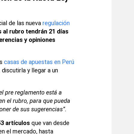
cial de las nueva
regulación
al rubro tendrán 21 días
erencias y opiniones
as
casas de apuestas en Perú
iscutirla y llegar a un
 el pre reglamento está a
en el rubro, para que pueda
oner de sus sugerencias”
.
3 artículos
que van desde
 en el mercado, hasta