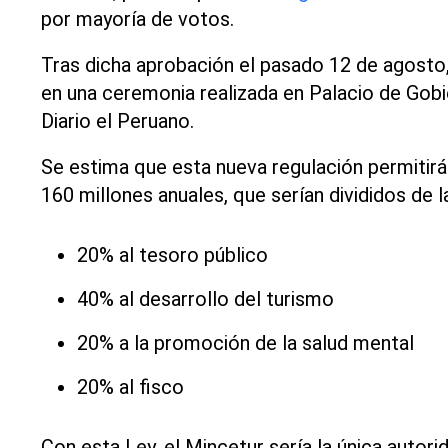
por mayoría de votos.
Tras dicha aprobación el pasado 12 de agosto,
en una ceremonia realizada en Palacio de Gobi
Diario el Peruano.
Se estima que esta nueva regulación permitir
160 millones anuales, que serían divididos de l
20% al tesoro público
40% al desarrollo del turismo
20% a la promoción de la salud mental
20% al fisco
Con esta Ley, el Mincetur sería la única autor