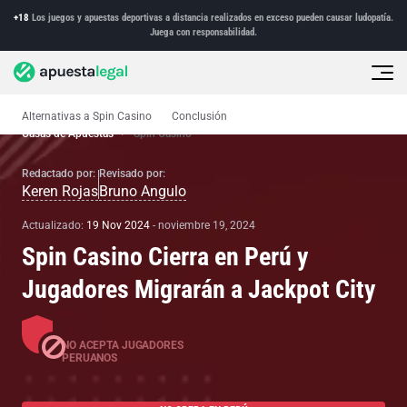
+18
Los juegos y apuestas deportivas a distancia realizados en exceso pueden causar ludopatía.
Juega con responsabilidad.
Alternativas a Spin Casino
Conclusión
Casas de Apuestas
Spin Casino
Redactado por:
Revisado por:
Keren Rojas
Bruno Angulo
Actualizado:
19 Nov 2024
-
noviembre 19, 2024
Spin Casino Cierra en Perú y
Jugadores Migrarán a Jackpot City
NO ACEPTA JUGADORES
PERUANOS