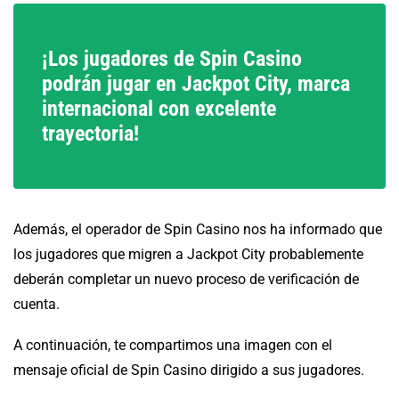
¡Los jugadores de Spin Casino
podrán jugar en Jackpot City, marca
internacional con excelente
trayectoria!
Además, el operador de Spin Casino nos ha informado que
los jugadores que migren a Jackpot City probablemente
deberán completar un nuevo proceso de verificación de
cuenta.
A continuación, te compartimos una imagen con el
mensaje oficial de Spin Casino dirigido a sus jugadores.