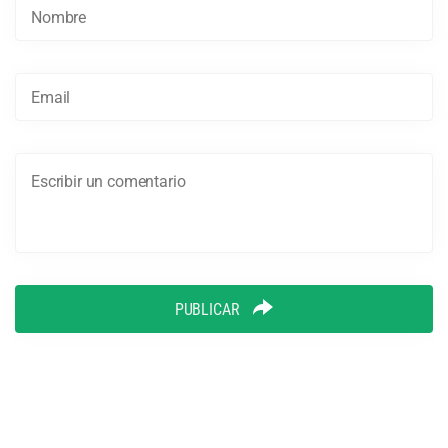
PUBLICAR