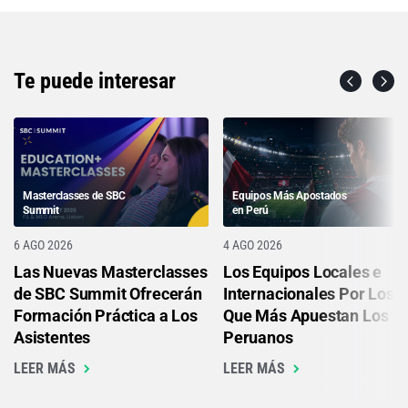
Te puede interesar
Masterclasses de SBC
Equipos Más Apostados
Summit
en Perú
6 AGO 2026
4 AGO 2026
Las Nuevas Masterclasses
Los Equipos Locales e
de SBC Summit Ofrecerán
Internacionales Por Los
Formación Práctica a Los
Que Más Apuestan Los
Asistentes
Peruanos
LEER MÁS
LEER MÁS