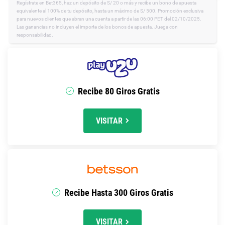
Regístrate en Bet365, haz un depósito de S/ 20 o más y recibe un bono de apuesta
equivalente al 100% de tu depósito, hasta un máximo de S/ 500. Promoción exclusiva
para nuevos clientes que abran una cuenta a partir de las 06:00 PET del 02/10/2025.
Las ganancias no incluyen el importe de los bonos de apuesta. Juega con
responsabilidad.
Recibe 80 Giros Gratis
VISITAR
Recibe Hasta 300 Giros Gratis
VISITAR