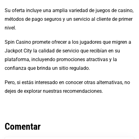
Su oferta incluye una amplia variedad de juegos de casino,
métodos de pago seguros y un servicio al cliente de primer
nivel.
Spin Casino promete ofrecer a los jugadores que migren a
Jackpot City la calidad de servicio que recibían en su
plataforma, incluyendo promociones atractivas y la
confianza que brinda un sitio regulado.
Pero, si estás interesado en conocer otras alternativas, no
dejes de explorar nuestras recomendaciones.
Comentar