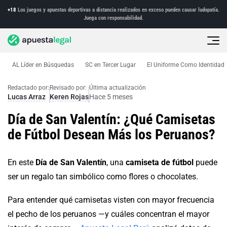
+18
Los juegos y apuestas deportivas a distancia realizados en exceso pueden causar ludopatía.
Juega con responsabilidad.
AL Líder en Búsquedas
SC en Tercer Lugar
El Uniforme Como Identidad
Noticias
Camisetas más deseadas en Perú
Redactado por:
Revisado por:
Última actualización
Lucas Arraz
Keren Rojas
Hace 5 meses
Día de San Valentín: ¿Qué Camisetas
de Fútbol Desean Más los Peruanos?
En este
Día de San Valentín
, una
camiseta de fútbol
puede
ser un regalo tan simbólico como flores o chocolates.
Para entender qué camisetas visten con mayor frecuencia
el pecho de los peruanos —y cuáles concentran el mayor