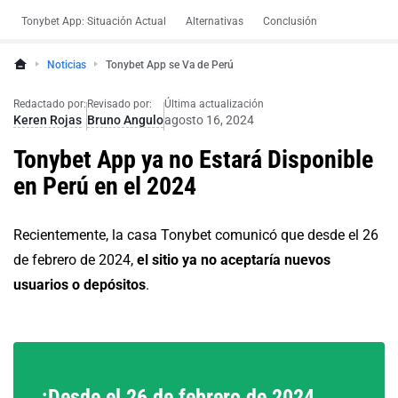
Tonybet App: Situación Actual
Alternativas
Conclusión
Noticias
Tonybet App se Va de Perú
Redactado por:
Revisado por:
Última actualización
Keren Rojas
Bruno Angulo
agosto 16, 2024
Tonybet App ya no Estará Disponible
en Perú en el 2024
Recientemente, la casa Tonybet comunicó que desde el 26
de febrero de 2024,
el sitio ya no aceptaría nuevos
usuarios o depósitos
.
¡Desde el 26 de febrero de 2024,